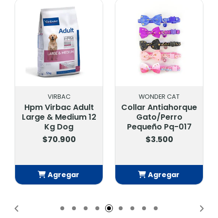
VIRBAC
WONDER CAT
Hpm Virbac Adult
Collar Antiahorque
Large & Medium 12
Gato/Perro
Kg Dog
Pequeño Pq-017
$70.900
$3.500
Agregar
Agregar
Añadido
Añadido