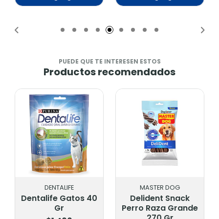
adido
Añadido
Añadid
PUEDE QUE TE INTERESEN ESTOS
Productos recomendados
DENTALIFE
MASTER DOG
Dentalife Gatos 40
Delident Snack
Gr
Perro Raza Grande
270 Gr