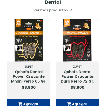
Dental
Ver más productos
PET
ZUPET
ZUPET
 Dental
Qchefs Dental
Qchefs Den
Crocante
Power Crocante
Power Croc
rro 65 Gr.
Duro Perro 72 Gr.
Suave Perro 
.900
$8.900
$8.900
regar
Agregar
Agrega