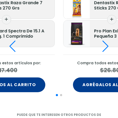
astix Raza Grande 7
Dentastix 
s 270 Grs
Sticks 270
rd Spectra De 15.1 A
Pro Plan E
g. 1 Comprimido
Pequeña 3 
estos artículos por:
Compra todos estos 
17.400
$26.8
OS AL CARRITO
AGRÉGALOS AL
PUEDE QUE TE INTERESEN OTROS PRODUCTOS DE