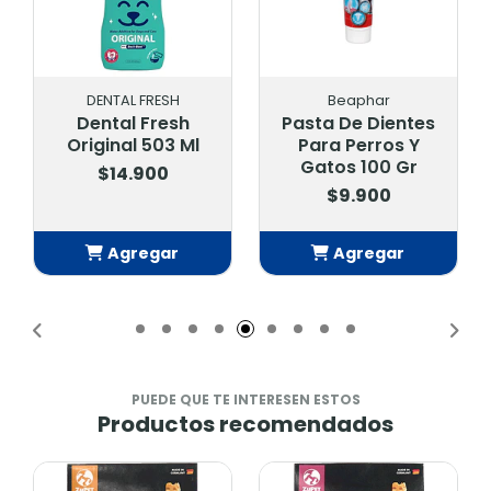
DENTAL FRESH
Beaphar
Dental Fresh
Pasta De Dientes
Qche
riginal 503 Ml
Para Perros Y
Power 
Gatos 100 Gr
Perr
$14.900
$9.900
$
Agregar
Agregar
A
Añadido
Añadido
A
PUEDE QUE TE INTERESEN ESTOS
Productos recomendados