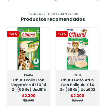
PUEDE QUE TE INTERESEN ESTOS
Productos recomendados
-23%
-23%
INABA
INABA
Churu Pollo Con
Churu Gato Atun
Vegetales 4 U X 14
Con Pollo 4u X 14
Gr (56 Gr) Usd615
Gr (56 Gr) Usa602
$2.300
$2.300
$2.990
$2.990