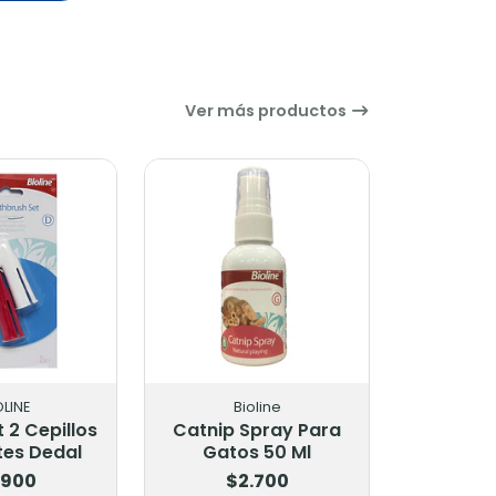
Ver más productos
OLINE
Bioline
t 2 Cepillos
Catnip Spray Para
tes Dedal
Gatos 50 Ml
.900
$2.700