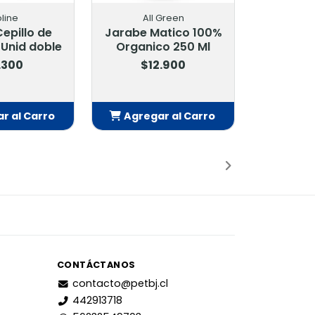
oline
All Green
Cepillo de
Jarabe Matico 100%
 Unid doble
Organico 250 Ml
.300
$12.900
r al Carro
Agregar al Carro
adido
Añadido
CONTÁCTANOS
contacto@petbj.cl
442913718