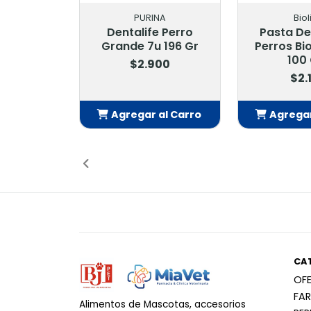
PURINA
Biol
Dentalife Perro
Pasta De
Grande 7u 196 Gr
Perros Bio
100
$2.900
$2.
Agregar al Carro
Agregar
Añadido
Añ
CA
OF
FA
Alimentos de Mascotas, accesorios