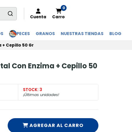
0
Cuenta
Carro
OS
PECES
GRANOS
NUESTRAS TIENDAS
BLOG
 + Cepillo 50 Gr
tal Con Enzima + Cepillo 50
STOCK:
3
¡Últimas unidades!
AGREGAR AL CARRO