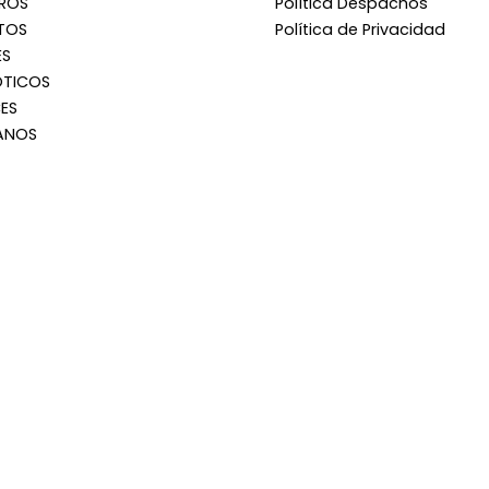
RROS
Política Despachos
TOS
Política de Privacidad
ES
OTICOS
ES
ANOS