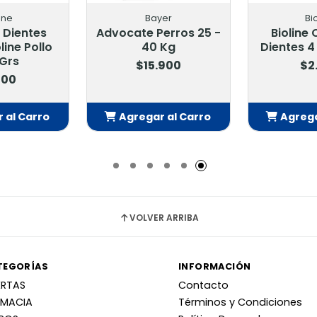
ine
Bayer
Bi
 Dientes
Advocate Perros 25 -
Bioline 
line Pollo
40 Kg
Dientes 4
 Grs
$15.900
$2
100
 al Carro
Agregar al Carro
Agrega
adido
Añadido
Añ
VOLVER ARRIBA
TEGORÍAS
INFORMACIÓN
ERTAS
Contacto
RMACIA
Términos y Condiciones