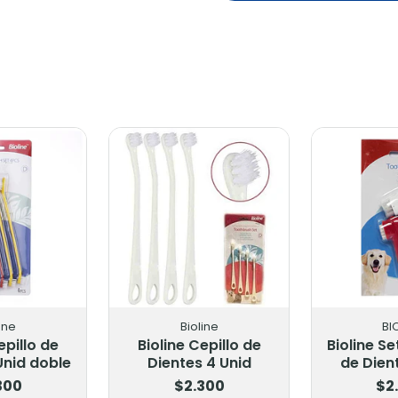
ine
Bioline
BI
epillo de
Bioline Cepillo de
Bioline Se
Unid doble
Dientes 4 Unid
de Dien
300
$2.300
$2