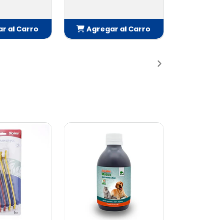
r al Carro
Agregar al Carro
adido
Añadido