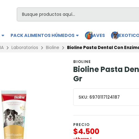
S
PACK ALIMENTOS HÚMEDOS
AVES
EXOTIC
IA
Laboratorios
Bioline
Bioline Pasta Dental Con Enzima
BIOLINE
Bioline Pasta Den
Gr
SKU:
6970117124187
PRECIO
$4.500