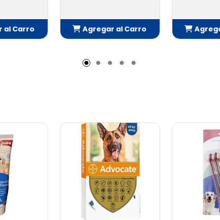
 al Carro
Agregar al Carro
Agrega
adido
Añadido
Añ