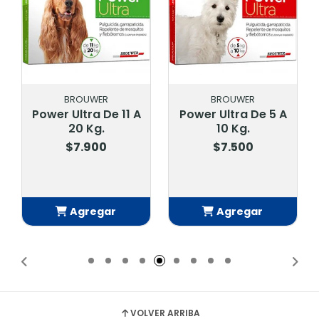
UWER
BROUWER
BAVARO
ra De 11 A
Power Ultra De 5 A
Bavaro Forc
 Kg.
10 Kg.
Kg
.900
$7.500
$41.200
$45.000
regar
Agregar
Agrega
adido
Añadido
Añadid
VOLVER ARRIBA