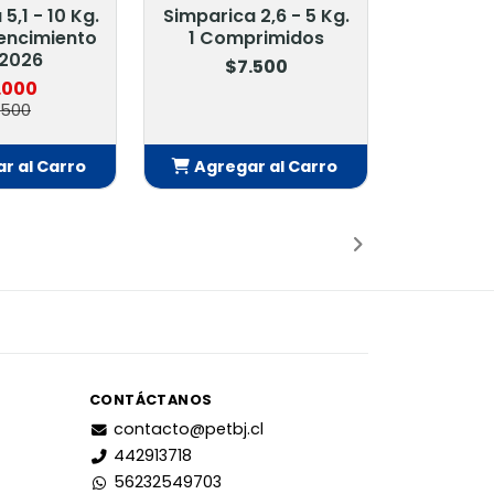
5,1 - 10 Kg.
Simparica 2,6 - 5 Kg.
encimiento
1 Comprimidos
2026
$7.500
.000
.500
r al Carro
Agregar al Carro
adido
Añadido
CONTÁCTANOS
contacto@petbj.cl
442913718
56232549703