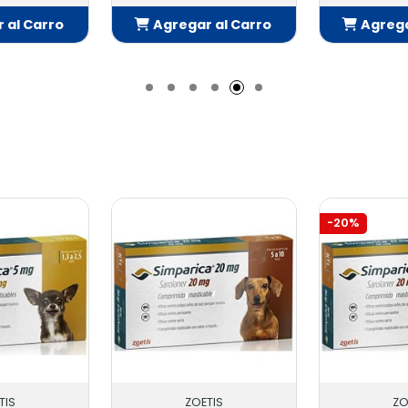
 al Carro
Agregar al Carro
Agrega
adido
Añadido
Añ
-20%
TIS
ZOETIS
ZO