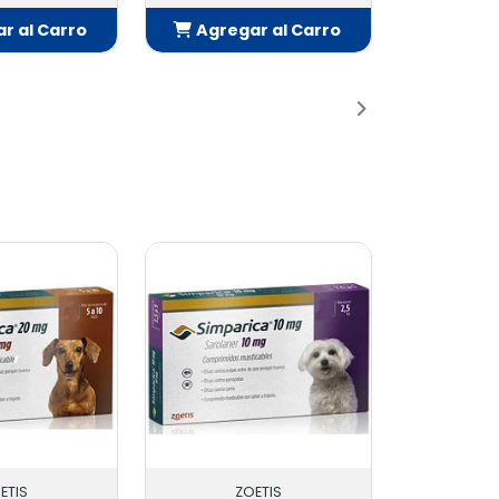
r al Carro
Agregar al Carro
adido
Añadido
ETIS
ZOETIS