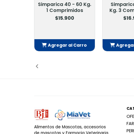
Simparica 40 - 60 Kg.
Simparica 
1 Comprimidos
Kg. 3 Co
$15.900
$16
Agregar al Carro
Agregar
Añadido
Añ
CA
OF
FA
Alimentos de Mascotas, accesorios
PE
de mascotas y Farmacia Veterinaria.