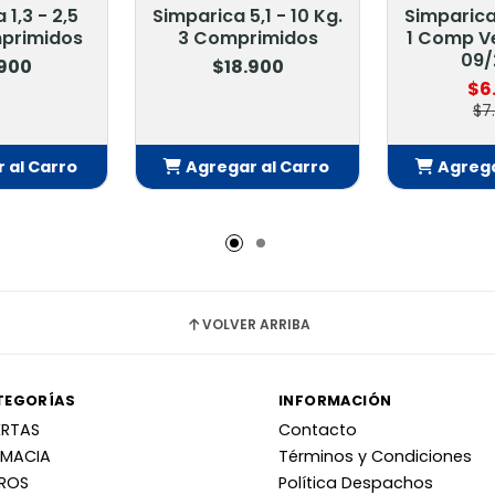
1,3 - 2,5
Simparica 5,1 - 10 Kg.
Simparica 
mprimidos
3 Comprimidos
1 Comp V
09/
.900
$18.900
$6
$7
 al Carro
Agregar al Carro
Agrega
adido
Añadido
Añ
VOLVER ARRIBA
TEGORÍAS
INFORMACIÓN
ERTAS
Contacto
RMACIA
Términos y Condiciones
RROS
Política Despachos