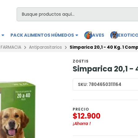
S
PACK ALIMENTOS HÚMEDOS
AVES
EXOTIC
FARMACIA
Antiparasitarios
Simparica 20,1 - 40 Kg. 1 Com
ZOETIS
Simparica 20,1 -
SKU:
7804650311164
PRECIO
$12.900
¡Ahorra
!