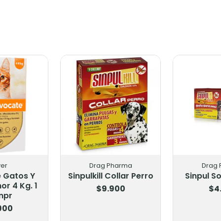
er
Drag Pharma
Drag
 Gatos Y
Sinpulkill Collar Perro
Sinpul So
or 4 Kg. 1
$9.900
$4
mpr
.900