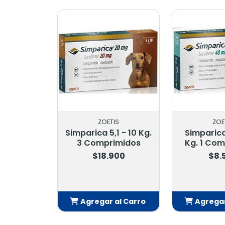
ZOETIS
ZOETIS
Simparica 5,1 - 10 Kg.
Simparica 10,1 - 20
3 Comprimidos
Kg. 1 Comprimidos
$18.900
$8.500
Agregar al Carro
Agregar al Carro
Añadido
Añadido