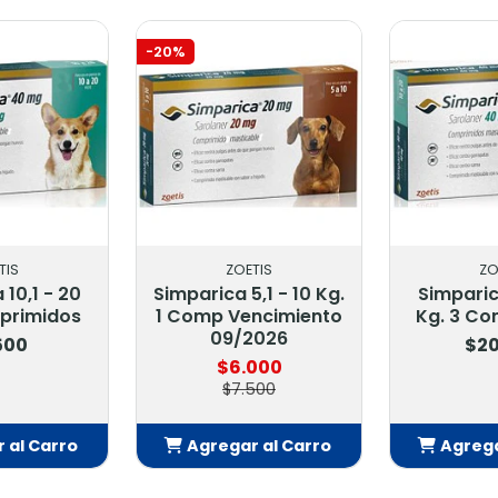
-20%
ZOETIS
ZOETIS
Simparica 5,1 - 10 Kg.
Simparica 10,1 - 20
1 Comp Vencimiento
Kg. 3 Comprimidos
09/2026
$20.900
$6.000
$7.500
Agregar al Carro
Agregar al Carro
Añadido
Añadido