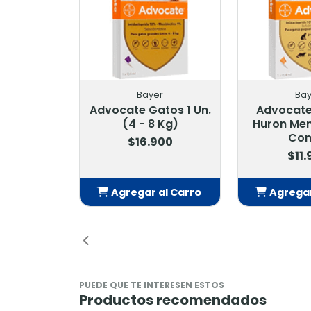
er
Bayer
Drag 
atos 1 Un.
Advocate Gatos Y
Sinpulkill 
8 Kg)
Huron Menor 4 Kg. 1
$9
Compr
900
$11.900
 al Carro
Agregar al Carro
Agrega
dido
Añadido
Añ
PUEDE QUE TE INTERESEN ESTOS
Productos recomendados