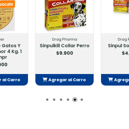
Pharma
Drag Pharma
Boe
Collar Perro
Sinpul Sobre 20 Gr.
Frontline
.900
$4.200
$1
r al Carro
Agregar al Carro
Agreg
adido
Añadido
A