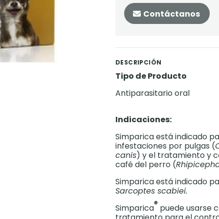
Contáctanos
DESCRIPCIÓN
Tipo de Producto
Antiparasitario oral
Indicaciones:
Simparica está indicado pa
infestaciones por pulgas (
canis
) y el tratamiento y 
café del perro (
Rhipicepha
Simparica está indicado pa
Sarcoptes scabiei.
®
Simparica
puede usarse c
tratamiento para el contro