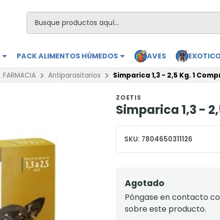
S
PACK ALIMENTOS HÚMEDOS
AVES
EXOTIC
FARMACIA
Antiparasitarios
Simparica 1,3 - 2,5 Kg. 1 Com
ZOETIS
Simparica 1,3 - 2
SKU:
7804650311126
Agotado
Póngase en contacto con
sobre este producto.