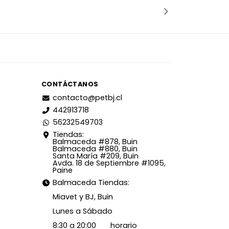
CONTÁCTANOS
contacto@petbj.cl
442913718
56232549703
Tiendas:
Balmaceda #878, Buin
Balmaceda #880, Buin
Santa María #209, Buin
Avda. 18 de Septiembre #1095,
Paine
Balmaceda Tiendas:
Miavet y BJ, Buin
Lunes a Sábado
8:30 a 20:00 horario