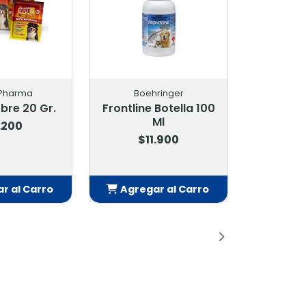
hringer
Boehringer
 Botella 100
Frontline Botella 250
Ml
Ml
1.900
$18.500
ar al Carro
Agregar al Carro
ñadido
Añadido