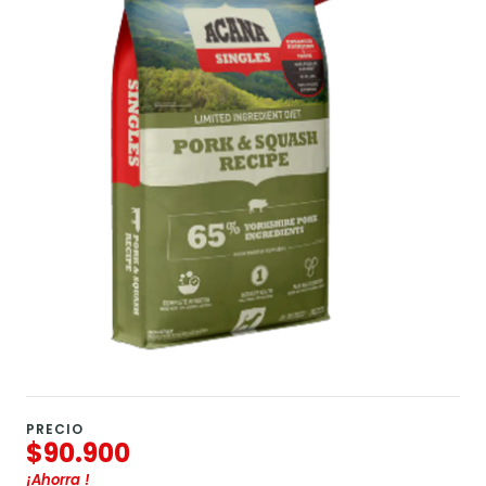
PRECIO
$90.900
¡Ahorra
!