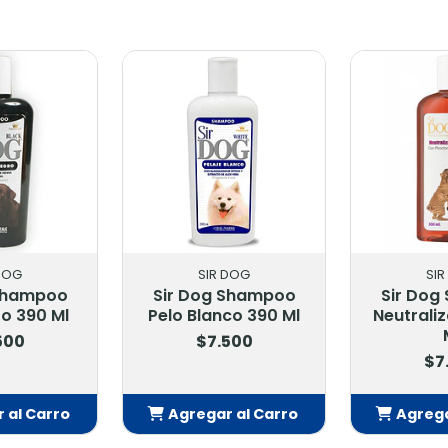
DOG
SIR DOG
SI
 Shampoo
Sir Dog Shampoo
Sir Dog
ro 390 Ml
Pelo Blanco 390 Ml
Neutraliz
500
$7.500
$7
 al Carro
Agregar al Carro
Agrega