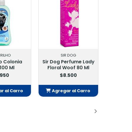
BRILHO
SIR DOG
o Colonia
Sir Dog Perfume Lady
100 Ml
Floral Woof 80 Ml
.950
$8.500
r al Carro
Agregar al Carro
adido
Añadido