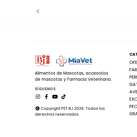
Añadido
Añ
CA
OF
FA
Alimentos de Mascotas, accesorios
PE
de mascotas y Farmacia Veterinaria.
GA
SÍGUENOS
AV
EX
PEC
Copyright PET BJ 2026. Todos los
GR
derechos reservados.