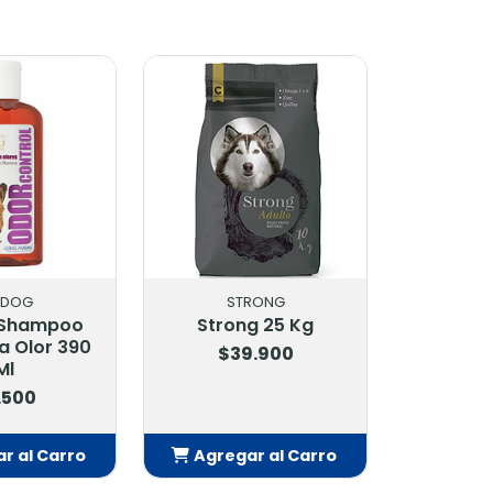
R DOG
STRONG
 Shampoo
Strong 25 Kg
a Olor 390
$39.900
Ml
.500
r al Carro
Agregar al Carro