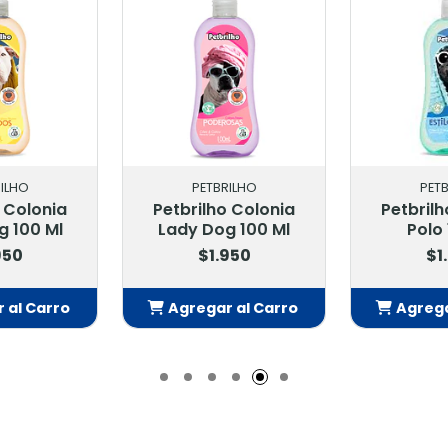
ILHO
PETBRILHO
PET
o Colonia
Petbrilho Colonia
Petbrilh
g 100 Ml
Lady Dog 100 Ml
Polo 
950
$1.950
$1
 al Carro
Agregar al Carro
Agrega
adido
Añadido
Añ