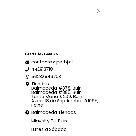
adido
Añadido
CONTÁCTANOS
contacto@petbj.cl
442913718
56232549703
Tiendas:
Balmaceda #878, Buin
Balmaceda #880, Buin
Santa María #209, Buin
Avda. 18 de Septiembre #1095,
Paine
Balmaceda Tiendas:
Miavet y BJ, Buin
Lunes a Sábado