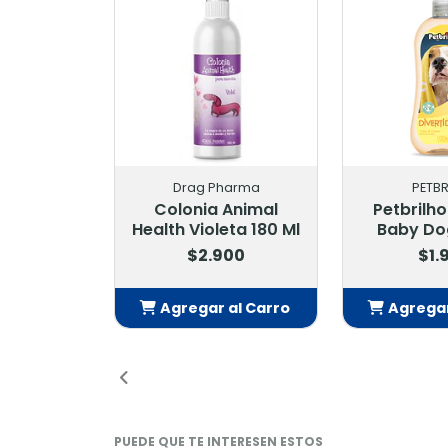
Drag Pharma
PETBR
Colonia Animal
Petbrilh
Health Violeta 180 Ml
Baby Do
$2.900
$1.
Agregar al Carro
Agregar
Añadido
Añ
PUEDE QUE TE INTERESEN ESTOS