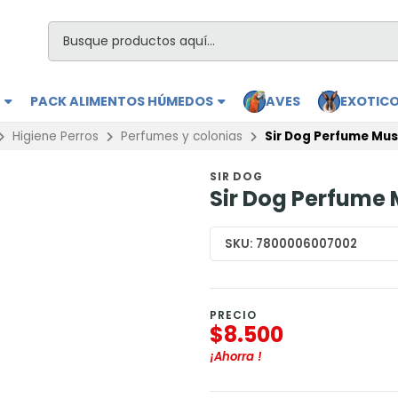
S
PACK ALIMENTOS HÚMEDOS
AVES
EXOTIC
Higiene Perros
Perfumes y colonias
Sir Dog Perfume Mus
SIR DOG
Sir Dog Perfume 
SKU:
7800006007002
PRECIO
$8.500
¡Ahorra
!