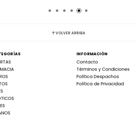
adido
Añadido
Añ
VOLVER ARRIBA
TEGORÍAS
INFORMACIÓN
ERTAS
Contacto
RMACIA
Términos y Condiciones
RROS
Política Despachos
TOS
Política de Privacidad
ES
OTICOS
ES
ANOS