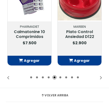
PHARMADIET
MARBEN
Calmatonine 10
Plato Control
Comprimidos
Ansiedad D122
$7.500
$2.900
Agregar
Agregar
Añadido
Añadido
VOLVER ARRIBA