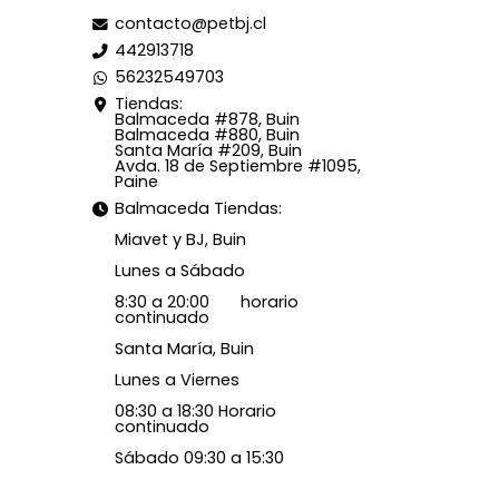
contacto@petbj.cl
442913718
56232549703
Tiendas:
Balmaceda #878, Buin
Balmaceda #880, Buin
Santa María #209, Buin
Avda. 18 de Septiembre #1095,
Paine
Balmaceda Tiendas:
Miavet y BJ, Buin
Lunes a Sábado
8:30 a 20:00 horario
continuado
Santa María, Buin
Lunes a Viernes
08:30 a 18:30 Horario
continuado
Sábado 09:30 a 15:30