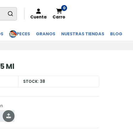
0
Cuenta
Carro
OS
PECES
GRANOS
NUESTRAS TIENDAS
BLOG
 5 Ml
STOCK:
38
en