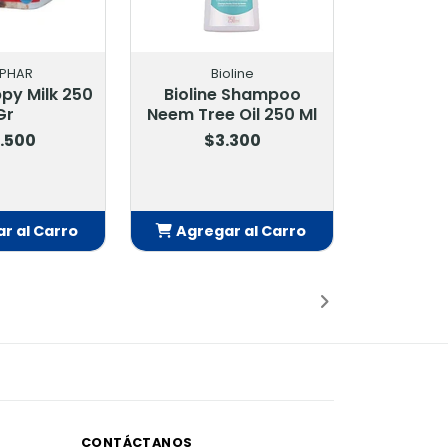
PHAR
Bioline
py Milk 250
Bioline Shampoo
Gr
Neem Tree Oil 250 Ml
.500
$3.300
r al Carro
Agregar al Carro
adido
Añadido
CONTÁCTANOS