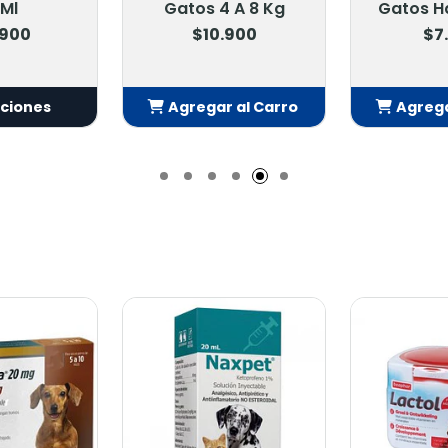
 Ml
Gatos 4 A 8 Kg
Gatos Ha
.900
$10.900
$7
pciones
Agregar al Carro
Agrega
Añadido
Añ