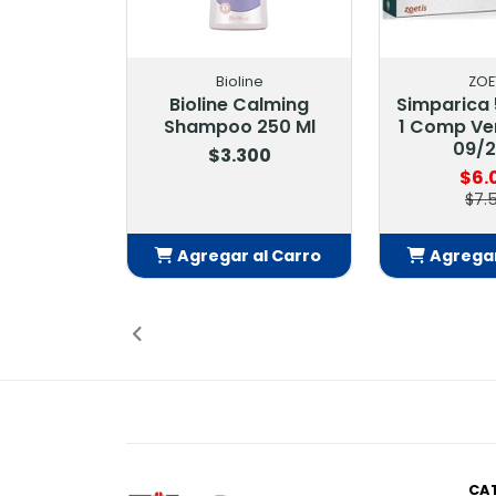
Bioline
ZOE
Bioline Calming
Simparica 5
Shampoo 250 Ml
1 Comp Ve
09/
$3.300
$6.
$7.
Agregar al Carro
Agregar
Añadido
Añ
CA