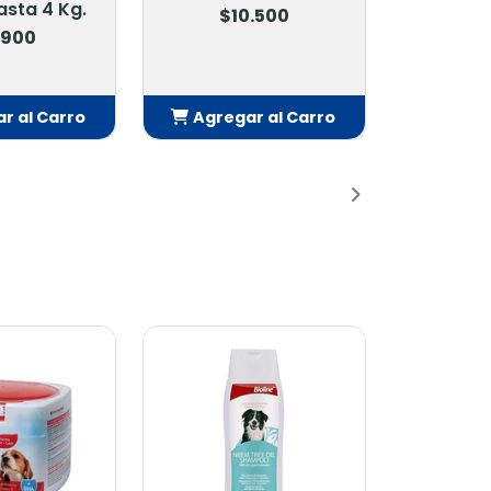
sta 4 Kg.
$10.500
.900
r al Carro
Agregar al Carro
adido
Añadido