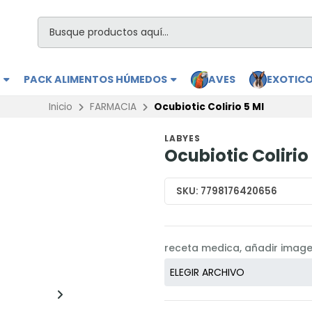
S
PACK ALIMENTOS HÚMEDOS
AVES
EXOTIC
Inicio
FARMACIA
Ocubiotic Colirio 5 Ml
LABYES
Ocubiotic Colirio
SKU:
7798176420656
receta medica, añadir imag