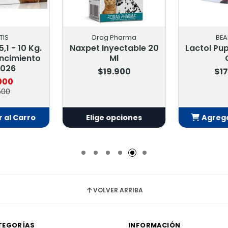
TIS
Drag Pharma
BEA
,1 - 10 Kg.
Naxpet Inyectable 20
Lactol Pup
ncimiento
Ml
2026
$19.900
$17
000
500
 al Carro
Elige opciones
Agrega
adido
Añ
VOLVER ARRIBA
TEGORÍAS
INFORMACIÓN