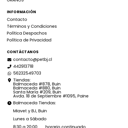
GRANOS
INFORMACIÓN
Contacto
Términos y Condiciones
Política Despachos
Política de Privacidad
CONTÁCTANOS
contacto@petbj.cl
442913718
56232549703
Tiendas:
Balmaceda #878, Buin
Balmaceda #880, Buin
Santa María #209, Buin
Avda. 18 de Septiembre #1095, Paine
Balmaceda Tiendas:
Miavet y BJ, Buin
Lunes a Sábado
8:30 a 20:00 horario continuado