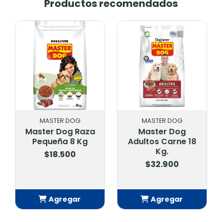
Productos recomendados
-23%
MASTER DOG
INABA
Master Dog
Churu Pollo Con
Adultos Carne 18
Queso 4 U X 14 Gr
Kg.
(56 Gr) Usd614
$32.900
$2.300
$2.990
Agregar
Agregar
Añadido
Añadido