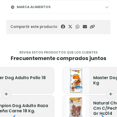
MARCA ALIMENTOS
Compartir este producto
REVISA ESTOS PRODUCTOS QUE LOS CLIENTES
Frecuentemente comprados juntos
r Dog Adulto Pollo 18
Master Dog
Kg
Natural Ch
pion Dog Adulto Raza
Cm C/Pech
eña Carne 18 Kg.
Gr Hc014