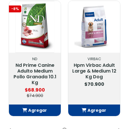
-8%
ND
VIRBAC
Nd Prime Canine
Hpm Virbac Adult
Adulto Medium
Large & Medium 12
Pollo Granada 10.1
Kg Dog
Kg
$70.900
$68.900
$74.900
Agregar
Agregar
Añadido
Añadido