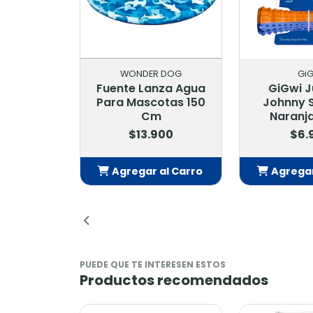
WONDER DOG
GiG
Fuente Lanza Agua
GiGwi 
Para Mascotas 150
Johnny S
Cm
Naranja
$13.900
$6.
Agregar al Carro
Agregar
Añadido
Añ
PUEDE QUE TE INTERESEN ESTOS
Productos recomendados