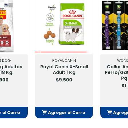
R DOG
ROYAL CANIN
WOND
g Adultos
Royal Canin X-Small
Collar A
18 Kg.
Adult 1 Kg
Perro/Ga
Pq
.900
$9.500
$1
 al Carro
Agregar al Carro
Agrega
adido
Añadido
Añ