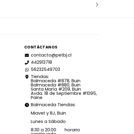
CONTÁCTANOS
contacto@petbj.cl
442913718
56232549703
Tiendas:
Balmaceda #878, Buin
Balmaceda #880, Buin
Santa María #209, Buin
Avda. 18 de Septiembre #1095,
Paine
Balmaceda Tiendas:
Miavet y BJ, Buin
Lunes a Sábado
8:30 a 20:00 horario
continuado