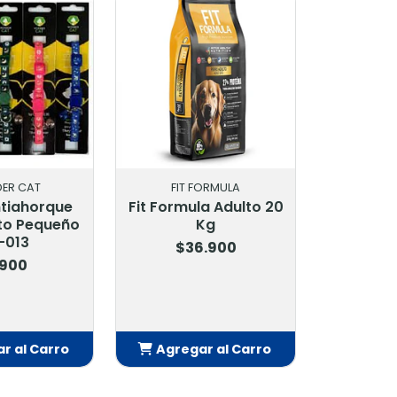
ER CAT
FIT FORMULA
ntiahorque
Fit Formula Adulto 20
to Pequeño
Kg
-013
$36.900
.900
r al Carro
Agregar al Carro
adido
Añadido