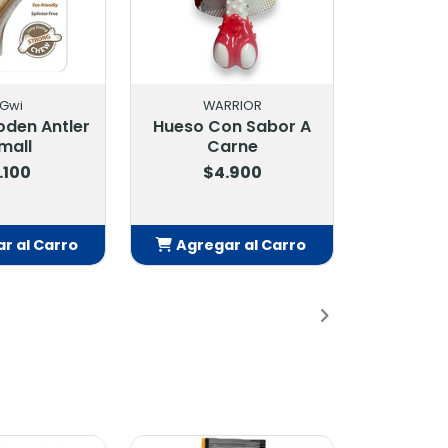
iGwi
WARRIOR
den Antler
Hueso Con Sabor A
mall
Carne
.100
$4.900
r al Carro
Agregar al Carro
adido
Añadido