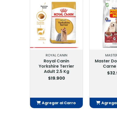
ROYAL CANIN
MASTE
Royal Canin
Master Do
Yorkshire Terrier
Carne 
Adult 2.5 Kg
$32
$19.900
Agregar al Carro
Agregar
Añadido
Añ