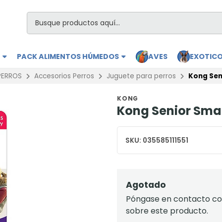
S
PACK ALIMENTOS HÚMEDOS
AVES
EXOTIC
PERROS
Accesorios Perros
Juguete para perros
Kong Sen
KONG
Kong Senior Smal
SKU:
035585111551
Agotado
Póngase en contacto con
sobre este producto.