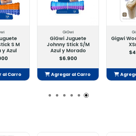
wi
GiGwi
G
Juguete
GiGwi Juguete
Gigwi Woo
tick S M
Johnny Stick S/M
XS
 y Azul
Azul y Morado
$4
900
$6.900
 al Carro
Agregar al Carro
Agrega
adido
Añadido
Añ