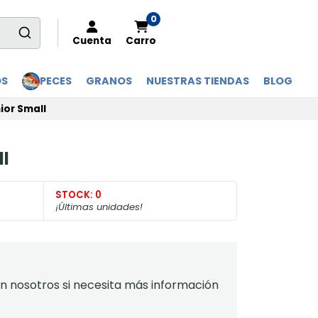
0
Cuenta
Carro
OS
PECES
GRANOS
NUESTRAS TIENDAS
BLOG
ior Small
l
STOCK:
0
¡Últimas unidades!
 nosotros si necesita más información