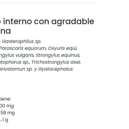
o interno con agradable
ana
e
Gasterophilus sp.
Parascaris equorum, Oxyuris equi,
ngylus vulgaris, Strongylus equinus,
ophorus sp., Trichostrongylus axei,
eriostomun sp. y Gyalocephalus
iene:
100 mg
459 mg
.1 g