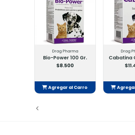
Drag Pharma
Drag P
Bio-Power 100 Gr.
Cabatina O
$8.500
$11
Agregar al Carro
Agregar
Añadido
Añ