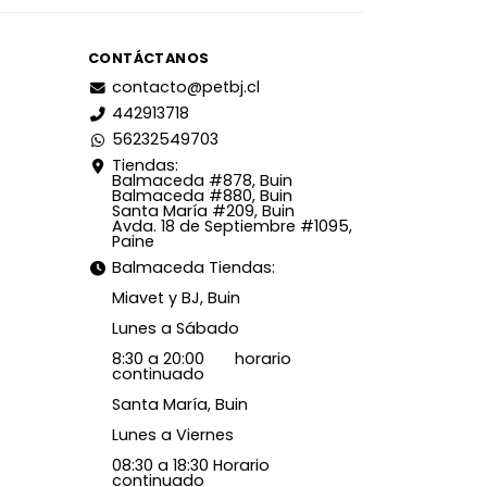
CONTÁCTANOS
contacto@petbj.cl
442913718
56232549703
Tiendas:
Balmaceda #878, Buin
Balmaceda #880, Buin
Santa María #209, Buin
Avda. 18 de Septiembre #1095,
Paine
Balmaceda Tiendas:
Miavet y BJ, Buin
Lunes a Sábado
8:30 a 20:00 horario
continuado
Santa María, Buin
Lunes a Viernes
08:30 a 18:30 Horario
continuado