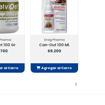
 Pharma
Drag Pharma
t 100 Gr
Can-Out 100 Ml.
.700
$9.200
r al Carro
Agregar al Carro
adido
Añadido