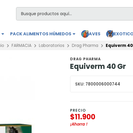
S
PACK ALIMENTOS HÚMEDOS
AVES
EXOTIC
cio
FARMACIA
Laboratorios
Drag Pharma
Equiverm 40
DRAG PHARMA
Equiverm 40 Gr
SKU:
7800006000744
PRECIO
$11.900
¡Ahorra
!