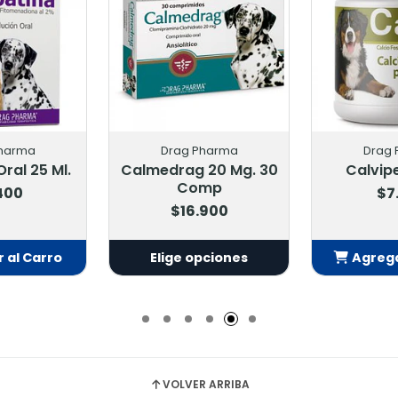
harma
Drag Pharma
Drag
ral 25 Ml.
Calmedrag 20 Mg. 30
Calvipe
Comp
.400
$7
$16.900
 al Carro
Elige opciones
Agrega
adido
Añ
VOLVER ARRIBA