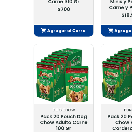
Carne 100 Gr
Minis y 
Carne y P
$700
$19
Agregar al Carro
Agregar
Añadido
Añ
DOG CHOW
PUR
Pack 20 Pouch Dog
Pack 20 
Chow Adulto Carne
Chow 
100 Gr
Cordero