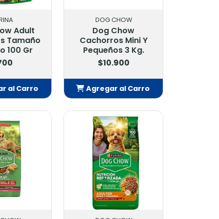
RINA
DOG CHOW
ow Adult
Dog Chow
os Tamaño
Cachorros Mini Y
o 100 Gr
Pequeños 3 Kg.
700
$10.900
r al Carro
Agregar al Carro
adido
Añadido