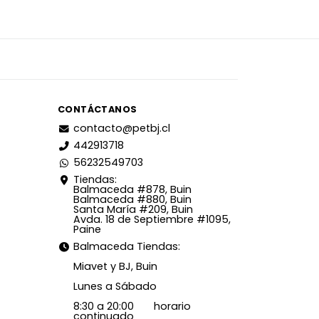
CONTÁCTANOS
contacto@petbj.cl
442913718
56232549703
Tiendas:
Balmaceda #878, Buin
Balmaceda #880, Buin
Santa María #209, Buin
Avda. 18 de Septiembre #1095,
Paine
Balmaceda Tiendas:
Miavet y BJ, Buin
Lunes a Sábado
8:30 a 20:00 horario
continuado