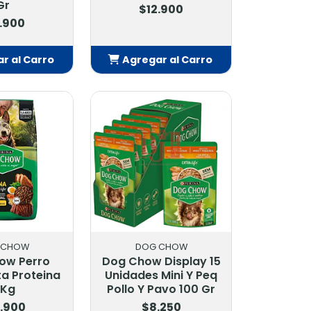
Gr
$12.900
.900
r al Carro
Agregar al Carro
adido
Añadido
 CHOW
DOG CHOW
ow Perro
Dog Chow Display 15
ta Proteina
Unidades Mini Y Peq
 Kg
Pollo Y Pavo 100 Gr
.900
$8.250