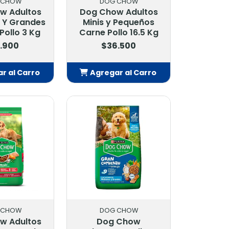
 CHOW
DOG CHOW
w Adultos
Dog Chow Adultos
 Y Grandes
Minis y Pequeños
Pollo 3 Kg
Carne Pollo 16.5 Kg
.900
$36.500
r al Carro
Agregar al Carro
adido
Añadido
 CHOW
DOG CHOW
w Adultos
Dog Chow