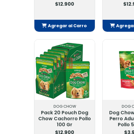
$12.900
$12
Agregar al Carro
Agregar
Añadido
Añ
DOG CHOW
DOG 
Pack 20 Pouch Dog
Dog Chow
Chow Cachorro Pollo
Perro Adu
100 Gr
Pollo 
$12.900
$3.