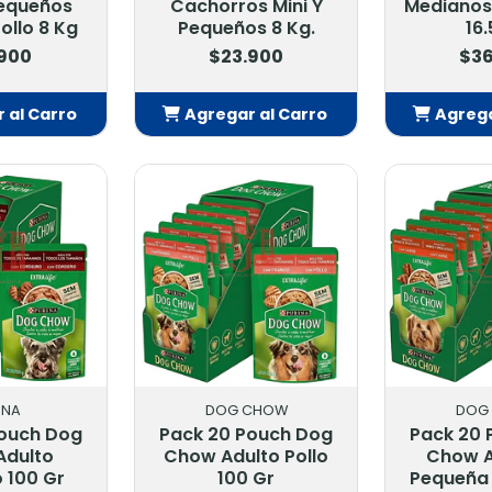
Pequeños
Cachorros Mini Y
Medianos
ollo 8 Kg
Pequeños 8 Kg.
16.
.900
$23.900
$36
 al Carro
Agregar al Carro
Agrega
adido
Añadido
Añ
INA
DOG CHOW
DOG
Pouch Dog
Pack 20 Pouch Dog
Pack 20 
Adulto
Chow Adulto Pollo
Chow A
 100 Gr
100 Gr
Pequeña 