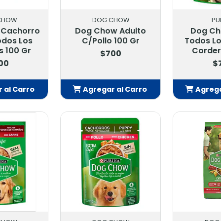
CHOW
DOG CHOW
PU
 Cachorro
Dog Chow Adulto
Dog Ch
odos Los
C/Pollo 100 Gr
Todos L
 100 Gr
Corder
$700
00
$
 al Carro
Agregar al Carro
Agrega
adido
Añadido
Añ