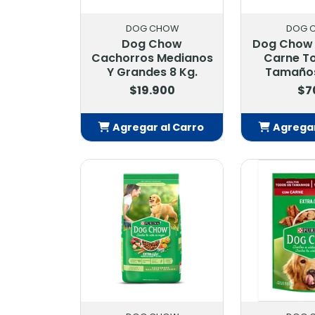
DOG CHOW
DOG 
Dog Chow
Dog Chow
Cachorros Medianos
Carne T
Y Grandes 8 Kg.
Tamaños
$19.900
$7
Agregar al Carro
Agregar
Añadido
Añ