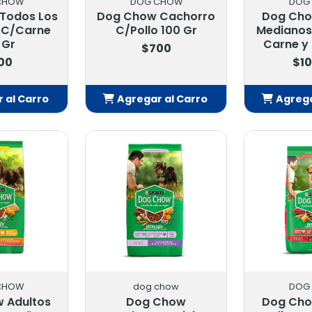
CHOW
DOG CHOW
DOG
Todos Los
Dog Chow Cachorro
Dog Cho
 C/Carne
C/Pollo 100 Gr
Medianos
 Gr
Carne y 
$700
00
$10
 al Carro
Agregar al Carro
Agrega
adido
Añadido
Añ
CHOW
dog chow
DOG
 Adultos
Dog Chow
Dog Cho