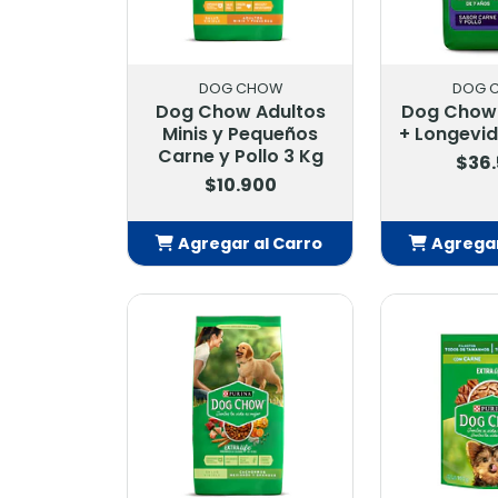
DOG CHOW
DOG 
Dog Chow Adultos
Dog Chow 
Minis y Pequeños
+ Longevid
Carne y Pollo 3 Kg
$36
$10.900
Agregar al Carro
Agregar
Añadido
Añ