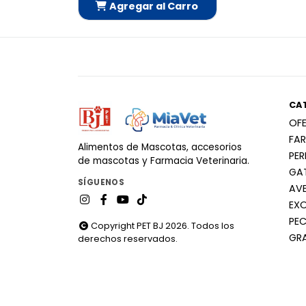
Agregar al Carro
Añadido
CA
OF
FA
Alimentos de Mascotas, accesorios
PE
de mascotas y Farmacia Veterinaria.
GA
SÍGUENOS
AV
EX
PEC
Copyright PET BJ 2026. Todos los
GR
derechos reservados.