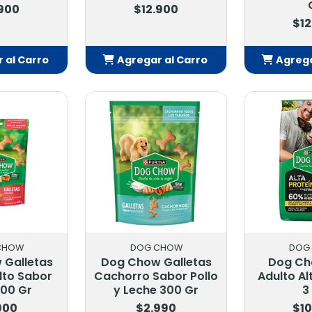
.900
$12.900
$12
 al Carro
Agregar al Carro
Agrega
adido
Añadido
Añ
CHOW
DOG CHOW
DOG
 Galletas
Dog Chow Galletas
Dog Ch
lto Sabor
Cachorro Sabor Pollo
Adulto Al
500 Gr
y Leche 300 Gr
3
900
$2.990
$10