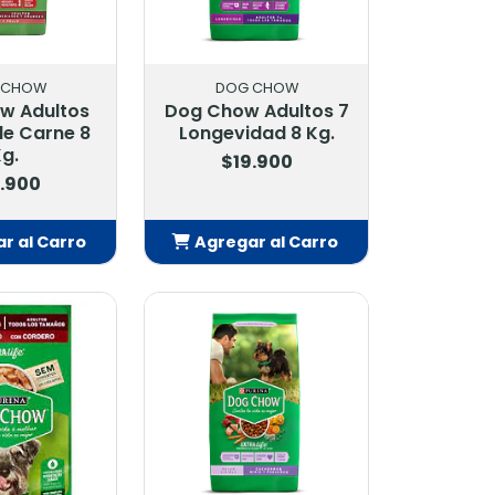
 CHOW
DOG CHOW
w Adultos
Dog Chow Adultos 7
e Carne 8
Longevidad 8 Kg.
g.
$19.900
.900
r al Carro
Agregar al Carro
adido
Añadido