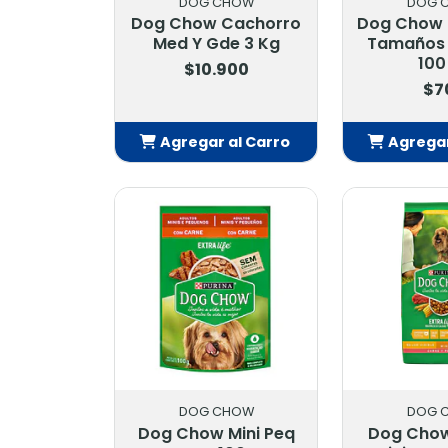
DOG CHOW
DOG 
Dog Chow Cachorro
Dog Chow 
Med Y Gde 3 Kg
Tamaños
100
$10.900
$7
Agregar al Carro
Agregar
Añadido
Añ
DOG CHOW
DOG 
Dog Chow Mini Peq
Dog Chow