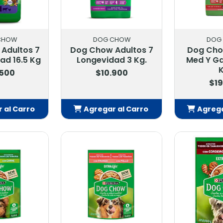
CHOW
DOG CHOW
DOG
Adultos 7
Dog Chow Adultos 7
Dog Cho
ad 16.5 Kg
Longevidad 3 Kg.
Med Y Gd
K
.500
$10.900
$19
 al Carro
Agregar al Carro
Agrega
adido
Añadido
Añ