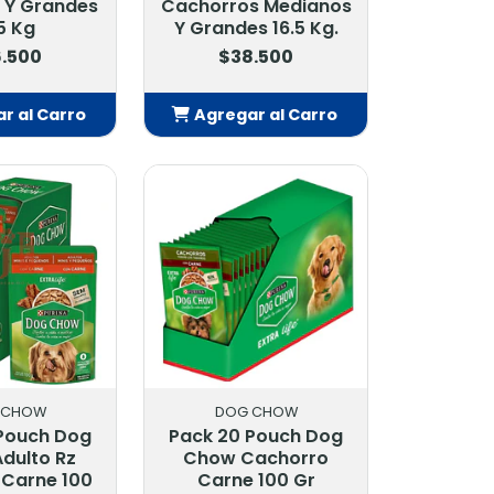
 Y Grandes
Cachorros Medianos
5 Kg
Y Grandes 16.5 Kg.
.500
$38.500
r al Carro
Agregar al Carro
adido
Añadido
 CHOW
DOG CHOW
Pouch Dog
Pack 20 Pouch Dog
dulto Rz
Chow Cachorro
Carne 100
Carne 100 Gr