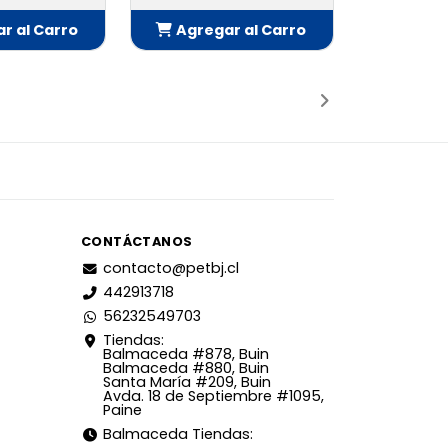
r al Carro
Agregar al Carro
adido
Añadido
CONTÁCTANOS
contacto@petbj.cl
442913718
56232549703
Tiendas:
Balmaceda #878, Buin
Balmaceda #880, Buin
Santa María #209, Buin
Avda. 18 de Septiembre #1095,
Paine
Balmaceda Tiendas: