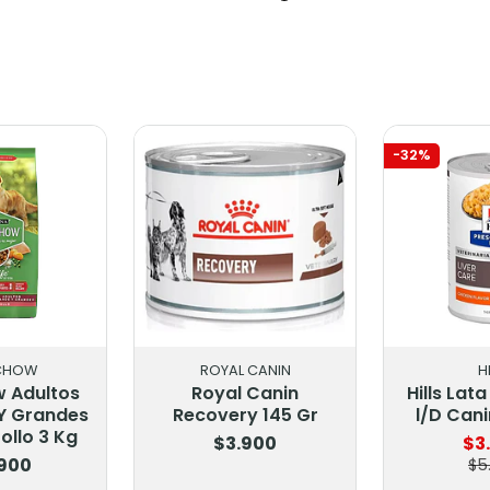
-32%
CHOW
ROYAL CANIN
H
 Adultos
Royal Canin
Hills Lat
Y Grandes
Recovery 145 Gr
l/D Cani
ollo 3 Kg
$3.900
$3
.900
$5