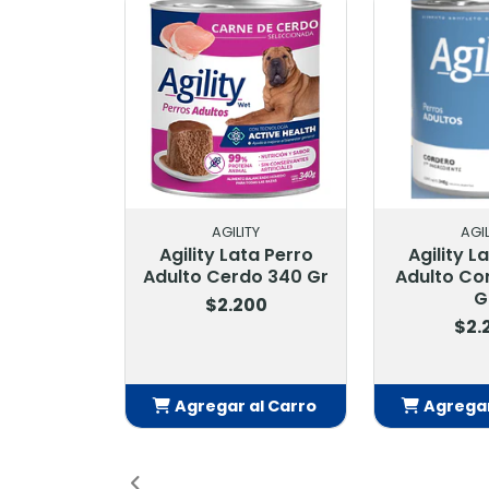
AGILITY
AGIL
Agility Lata Perro
Agility L
Adulto Cerdo 340 Gr
Adulto Co
G
$2.200
$2.
Agregar al Carro
Agregar
Añadido
Añ