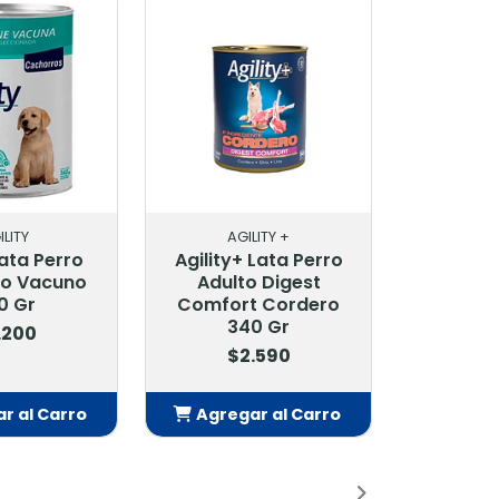
ILITY
AGILITY +
Lata Perro
Agility+ Lata Perro
o Vacuno
Adulto Digest
0 Gr
Comfort Cordero
340 Gr
.200
$2.590
r al Carro
Agregar al Carro
adido
Añadido