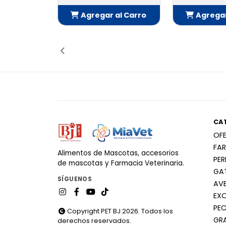
Agregar al Carro
Agregar
Añadido
Añ
CA
OF
FA
Alimentos de Mascotas, accesorios
PE
de mascotas y Farmacia Veterinaria.
GA
SÍGUENOS
AV
EX
PEC
Copyright PET BJ 2026. Todos los
GR
derechos reservados.