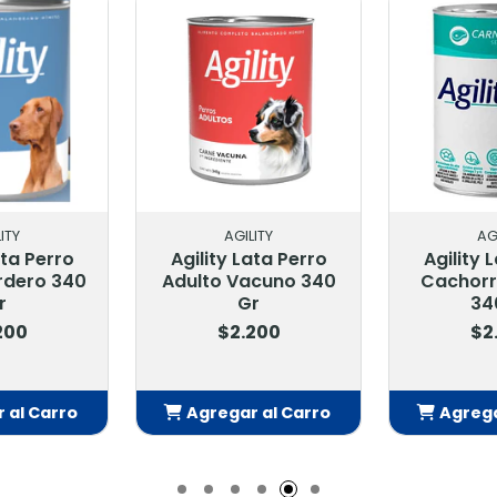
ITY
AGILITY
AG
ata Perro
Agility Lata Perro
Agility 
rdero 340
Adulto Vacuno 340
Cachorr
r
Gr
34
200
$2.200
$2
 al Carro
Agregar al Carro
Agrega
adido
Añadido
Añ