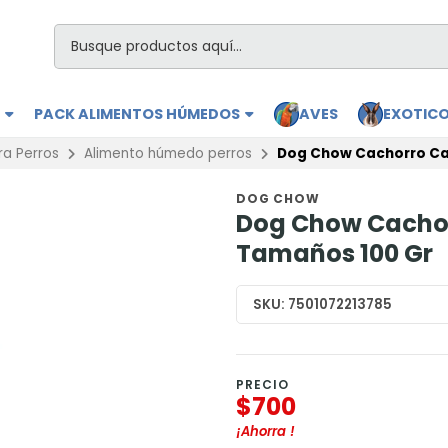
S
PACK ALIMENTOS HÚMEDOS
AVES
EXOTIC
ra Perros
Alimento húmedo perros
Dog Chow Cachorro Ca
DOG CHOW
Dog Chow Cachor
Tamaños 100 Gr
SKU:
7501072213785
PRECIO
$700
¡Ahorra
!