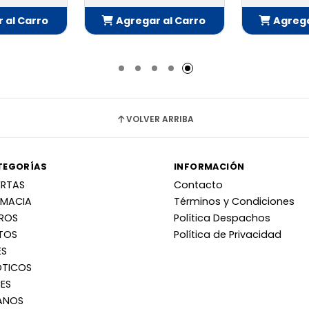
 al Carro
Agregar al Carro
Agrega
adido
Añadido
Añ
VOLVER ARRIBA
TEGORÍAS
INFORMACIÓN
ERTAS
Contacto
RMACIA
Términos y Condiciones
RROS
Política Despachos
TOS
Política de Privacidad
ES
OTICOS
ES
ANOS