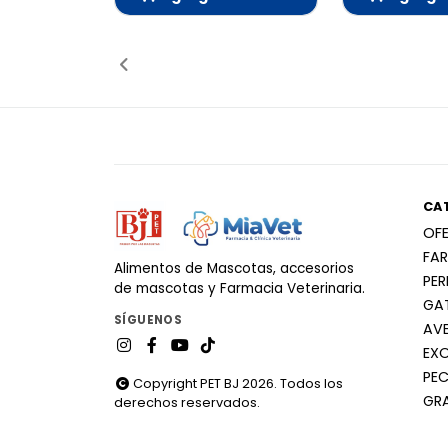
Añadido
Añ
CA
OF
FA
Alimentos de Mascotas, accesorios
PE
de mascotas y Farmacia Veterinaria.
GA
SÍGUENOS
AV
EX
PEC
Copyright PET BJ 2026. Todos los
GR
derechos reservados.