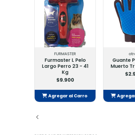
FURMASTER
otr
Furmaster L Pelo
Guante P
Largo Perro 23 - 41
Muerto T
Kg
$2.
$9.900
Agregar al Carro
Agregar
Añadido
Añ