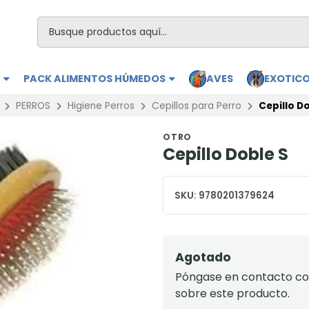
S
PACK ALIMENTOS HÚMEDOS
AVES
EXOTIC
PERROS
Higiene Perros
Cepillos para Perro
Cepillo Do
OTRO
Cepillo Doble S
SKU:
9780201379624
Agotado
Póngase en contacto con
sobre este producto.