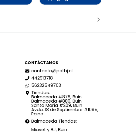
adido
Añadido
CONTÁCTANOS
contacto@petbj.cl
442913718
56232549703
Tiendas:
Balmaceda #878, Buin
Balmaceda #880, Buin
Santa María #209, Buin
Avda. 18 de Septiembre #1095,
Paine
Balmaceda Tiendas:
Miavet y BJ, Buin