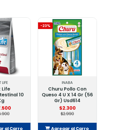
-23%
 LIFE
INABA
 Life
Churu Pollo Con
estinal 10
Queso 4 U X 14 Gr (56
Kg
Gr) Usd614
.500
$2.300
.900
$2.990
r al Carro
Agregar al Carro