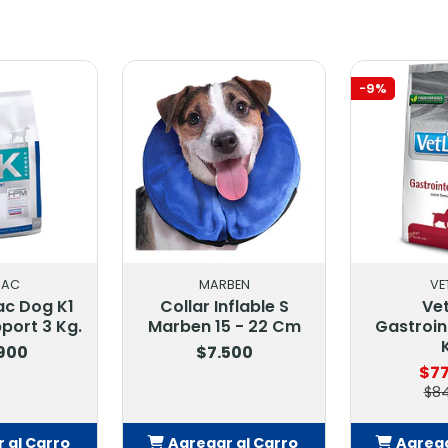
-9%
BAC
MARBEN
VET
ac Dog K1
Collar Inflable S
Vet
port 3 Kg.
Marben 15 - 22 Cm
Gastroint
.900
$7.500
$77
$84
 al Carro
Agregar al Carro
Agrega