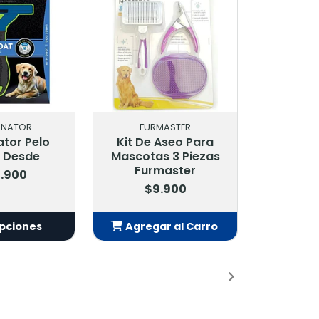
INATOR
FURMASTER
tor Pelo
Kit De Aseo Para
 Desde
Mascotas 3 Piezas
Furmaster
.900
$9.900
opciones
Agregar al Carro
Añadido