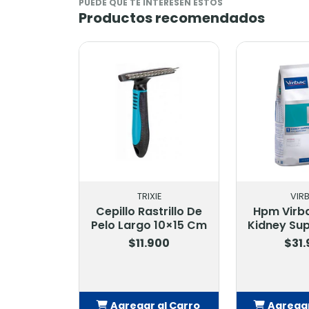
PUEDE QUE TE INTERESEN ESTOS
Productos recomendados
TRIXIE
VIR
Cepillo Rastrillo De
Hpm Virb
Pelo Largo 10×15 Cm
Kidney Sup
$11.900
$31
Agregar al Carro
Agregar