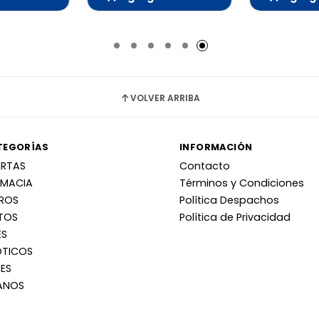
adido
Añadido
Añ
VOLVER ARRIBA
TEGORÍAS
INFORMACIÓN
ERTAS
Contacto
RMACIA
Términos y Condiciones
RROS
Política Despachos
TOS
Política de Privacidad
ES
OTICOS
ES
ANOS