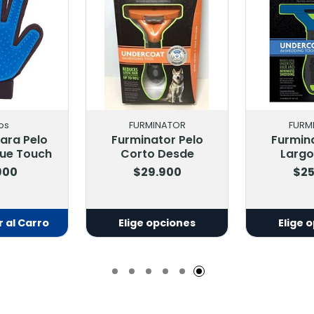
os
FURMINATOR
FURM
ara Pelo
Furminator Pelo
Furmina
rue Touch
Corto Desde
Largo
900
$29.900
$25
 al Carro
Elige opciones
Elige 
adido