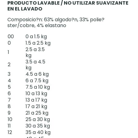
PRODUCTO LAVABLE / NO UTILIZAR SUAVIZANTE
EN EL LAVADO
Composicio?n: 63% algodo?n, 33% polie?
ster/cobre, 4% elastano
00
0 a 1.5 kg
0
1.5 a 2.5 kg
2.5 a 3.5
1
kg
3.5 a 4.5
2
kg
3
4.5 a 6 kg
4
6 a 7.5 kg
5
7.5 a 10 kg
6
10 a 13 kg
7
13 a 17 kg
8
17 a 21 kg
9
21 a 25 kg
10
25 a 30 kg
11
30 a 35 kg
12
35 a 40 kg