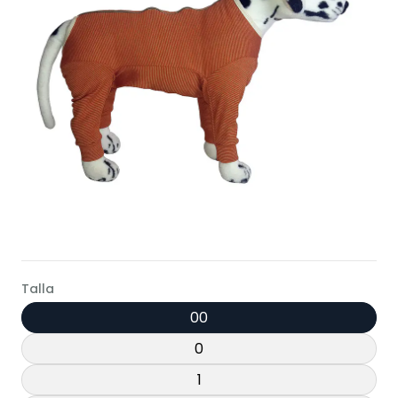
Talla
00
0
1