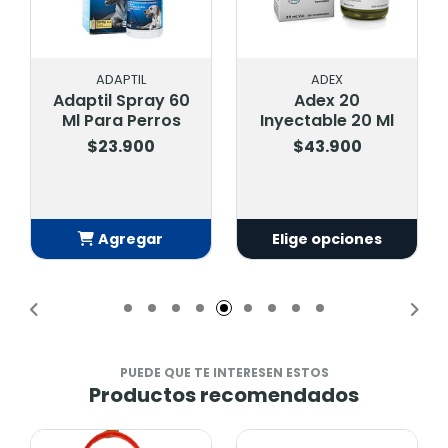
PTIL
ADEX
Bayer
 Spray 60
Adex 20
Advantage 
a Perros
Inyectable 20 Ml
Gatos 4 A 
.900
$43.900
$10.900
regar
Elige opciones
Agrega
adido
Añadid
PUEDE QUE TE INTERESEN ESTOS
Productos recomendados