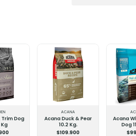
CANA
ACANA
uck & Pear
Acana Wild Atlantic
Acana
.2 Kg.
Dog 11.35 Kg.
Dog
09.900
$99.900
$