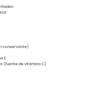
enhaden
veza
un conservante)
a E
to (fuente de vitamina C)