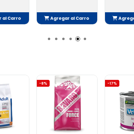
ar al Carro
Agregar al Carro
Agre
ñadido
Añadido
-8%
-17%