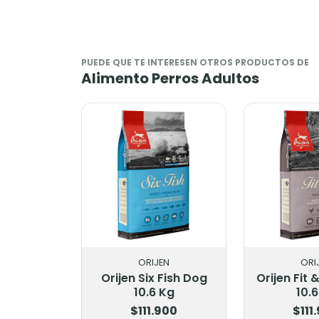
PUEDE QUE TE INTERESEN OTROS PRODUCTOS DE
Alimento Perros Adultos
IJEN
ORIJEN
A
ix Fish Dog
Orijen Fit & Trim Dog
Acana D
.6 Kg
10.6 Kg
10
1.900
$111.900
$1