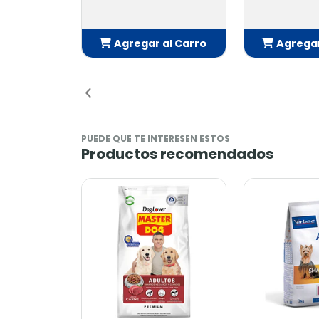
r al Carro
Agregar al Carro
Agreg
ñadido
Añadido
A
PUEDE QUE TE INTERESEN ESTOS
Productos recomendados