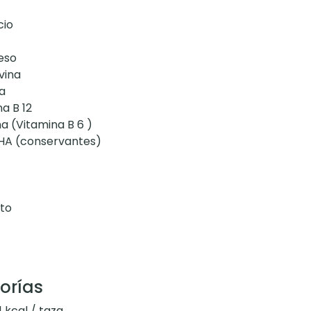
cio
eso
vina
a
a B 12
na (Vitamina B 6 )
BHA (conservantes)
to
orías
1 kcal / taza