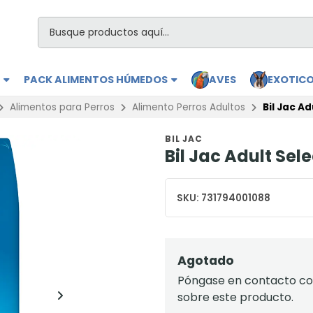
S
PACK ALIMENTOS HÚMEDOS
AVES
EXOTIC
Alimentos para Perros
Alimento Perros Adultos
Bil Jac Ad
BIL JAC
Bil Jac Adult Sele
SKU:
731794001088
Agotado
Póngase en contacto con
sobre este producto.