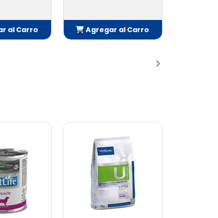
$90.900
gar al Carro
Agregar al Carro
Añadido
Añadido