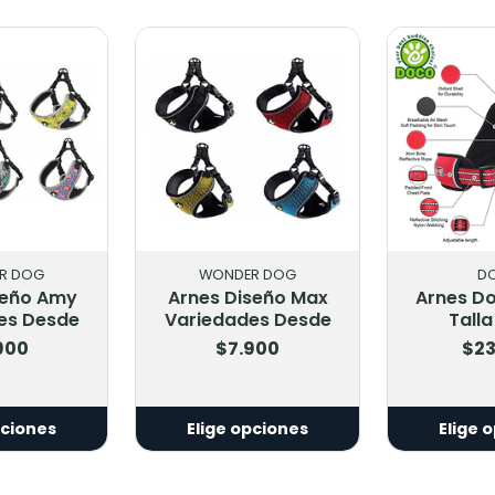
R DOG
WONDER DOG
D
seño Amy
Arnes Diseño Max
Arnes Do
es Desde
Variedades Desde
Talla
900
$7.900
$23
pciones
Elige opciones
Elige 