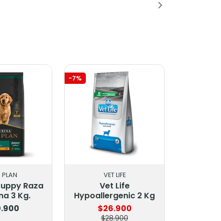
-7%
 PLAN
VET LIFE
Puppy Raza
Vet Life
a 3 Kg.
Hypoallergenic 2 Kg
.900
$26.900
$28.900