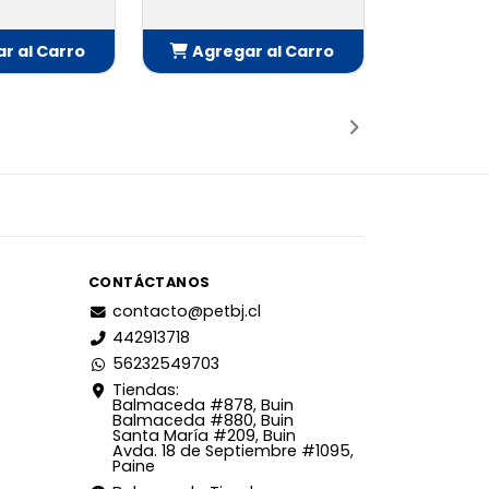
r al Carro
Agregar al Carro
adido
Añadido
CONTÁCTANOS
contacto@petbj.cl
442913718
56232549703
Tiendas:
Balmaceda #878, Buin
Balmaceda #880, Buin
Santa María #209, Buin
Avda. 18 de Septiembre #1095,
Paine