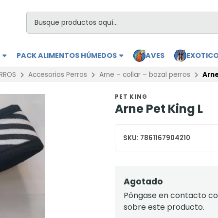
S
PACK ALIMENTOS HÚMEDOS
AVES
EXOTIC
RROS
Accesorios Perros
Arne – collar – bozal perros
Arne
PET KING
Arne Pet King L
SKU:
7861167904210
Agotado
Póngase en contacto con
sobre este producto.