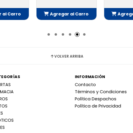
 al Carro
Agregar al Carro
Agrega
adido
Añadido
Añ
VOLVER ARRIBA
TEGORÍAS
INFORMACIÓN
ERTAS
Contacto
RMACIA
Términos y Condiciones
RROS
Política Despachos
TOS
Política de Privacidad
ES
OTICOS
ES