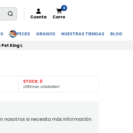
0
Cuenta
Carro
OS
PECES
GRANOS
NUESTRAS TIENDAS
BLOG
 Pet King L
STOCK:
0
¡Últimas unidades!
 nosotros si necesita más información