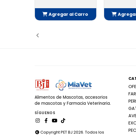
Agregar al Carro
Agregar
Añadido
Añ
CA
OF
FA
Alimentos de Mascotas, accesorios
PE
de mascotas y Farmacia Veterinaria.
GA
SÍGUENOS
AV
EX
PEC
Copyright PET BJ 2026. Todos los