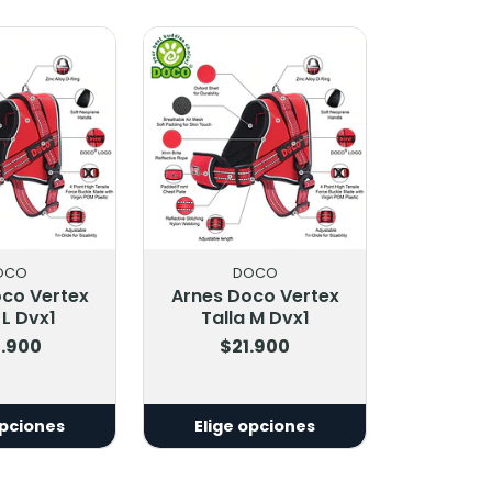
OCO
DOCO
co Vertex
Arnes Doco Vertex
 L Dvx1
Talla M Dvx1
.900
$21.900
opciones
Elige opciones