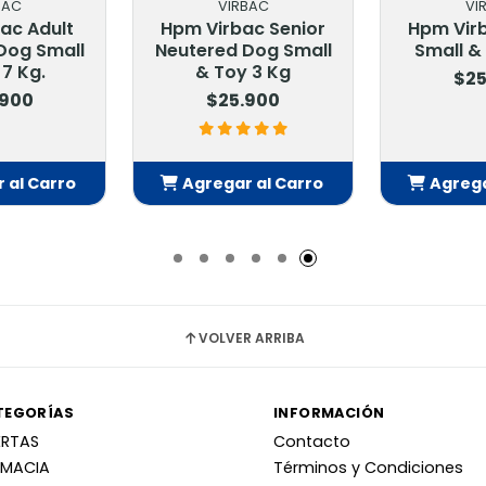
BAC
VIRBAC
VI
ac Adult
Hpm Virbac Senior
Hpm Vir
Dog Small
Neutered Dog Small
Small & 
 7 Kg.
& Toy 3 Kg
$25
.900
$25.900
 al Carro
Agregar al Carro
Agrega
adido
Añadido
Añ
VOLVER ARRIBA
TEGORÍAS
INFORMACIÓN
ERTAS
Contacto
RMACIA
Términos y Condiciones