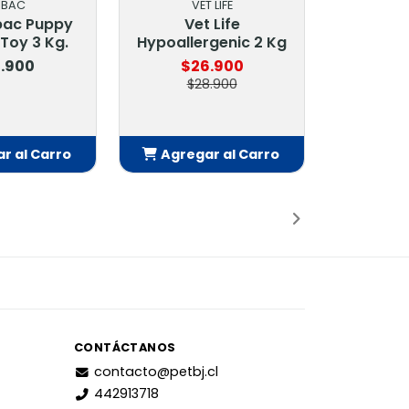
RBAC
VET LIFE
bac Puppy
Vet Life
Toy 3 Kg.
Hypoallergenic 2 Kg
.900
$26.900
$28.900
r al Carro
Agregar al Carro
adido
Añadido
CONTÁCTANOS
contacto@petbj.cl
442913718