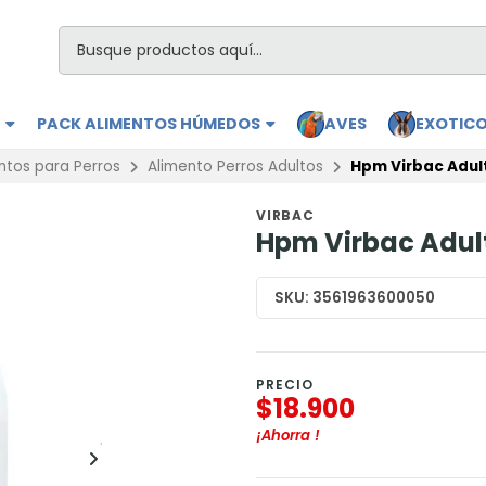
S
PACK ALIMENTOS HÚMEDOS
AVES
EXOTIC
ntos para Perros
Alimento Perros Adultos
Hpm Virbac Adult
VIRBAC
Hpm Virbac Adult
SKU:
3561963600050
PRECIO
$18.900
¡Ahorra
!