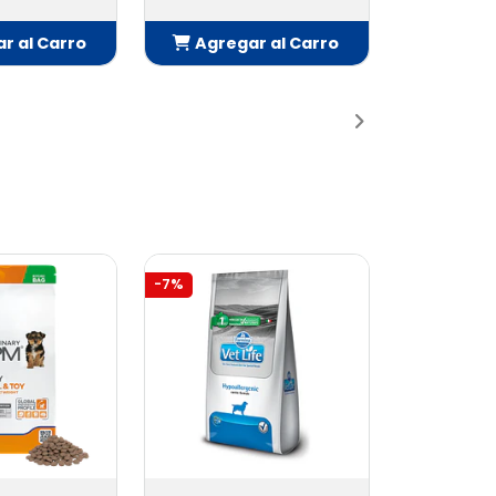
r al Carro
Agregar al Carro
adido
Añadido
-7%