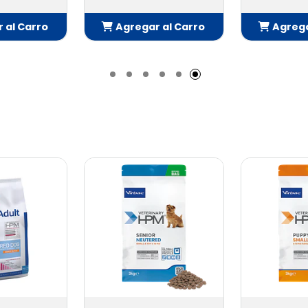
 al Carro
Agregar al Carro
Agrega
adido
Añadido
Añ