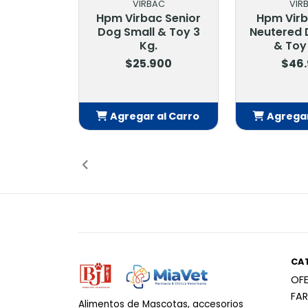
VIRBAC
VIR
Hpm Virbac Senior
Hpm Virb
Dog Small & Toy 3
Neutered 
Kg.
& Toy
$25.900
$46
Agregar al Carro
Agregar
Añadido
Añ
CA
OF
FA
Alimentos de Mascotas, accesorios