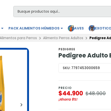
S
PACK ALIMENTOS HÚMEDOS
AVES
EXOTIC
Alimentos para Perros
Alimento Perros Adultos
Pedigree Ad
PEDIGREE
Pedigree Adulto E
SKU:
7797453000659
PRECIO
$44.900
$48.900
¡Ahorra
8%
!