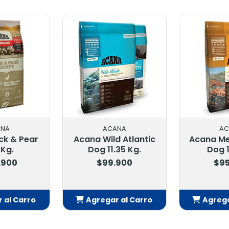
ANA
ACANA
AC
ck & Pear
Acana Wild Atlantic
Acana M
 Kg.
Dog 11.35 Kg.
Dog 1
.900
$99.900
$95
 al Carro
Agregar al Carro
Agrega
adido
Añadido
Añ