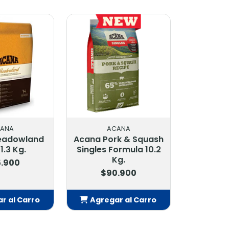
ANA
ACANA
eadowland
Acana Pork & Squash
1.3 Kg.
Singles Formula 10.2
Kg.
.900
$90.900
r al Carro
Agregar al Carro
adido
Añadido