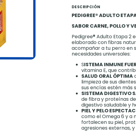
DESCRIPCIÓN
PEDIGREE® ADULTO ETAPA 
SABOR CARNE, POLLO Y V
Pedigree® Adulto Etapa 2 
elaborado con fibras natur
acompañar a tu perro en su
necesidades universales:
S
ISTEMA INMUNE FUE
vitamina E, que contri
SALUD ORAL ÓPTIMA
c
limpieza de sus dientes
sus encías estén más 
SISTEMA DIGESTIVO 
de fibra y proteínas d
digestivo saludable y 
PIEL Y PELO ESPECTA
como el Omega 6 y a m
fortalecen su piel, pr
agresiones externas, y 