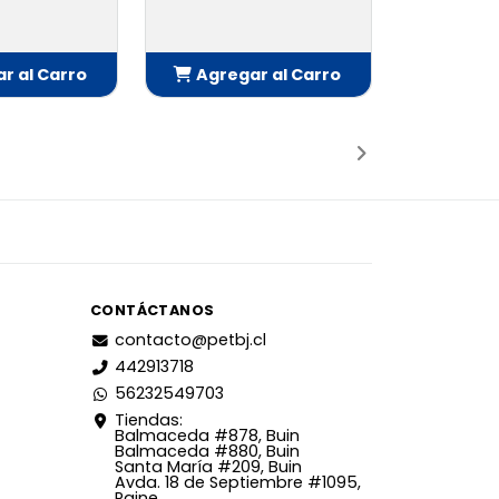
r al Carro
Agregar al Carro
adido
Añadido
CONTÁCTANOS
contacto@petbj.cl
442913718
56232549703
Tiendas:
Balmaceda #878, Buin
Balmaceda #880, Buin
Santa María #209, Buin
Avda. 18 de Septiembre #1095,
Paine