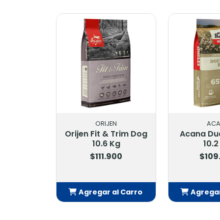
ORIJEN
AC
Orijen Fit & Trim Dog
Acana Du
10.6 Kg
10.2
$111.900
$109
Agregar al Carro
Agregar
Añadido
Añ