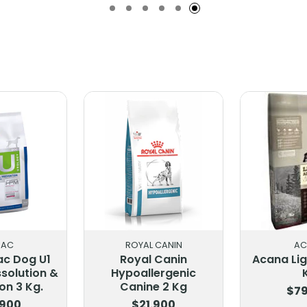
BAC
ROYAL CANIN
AC
ac Dog U1
Royal Canin
Acana Ligh
ssolution &
Hypoallergenic
on 3 Kg.
Canine 2 Kg
$79
.900
$21.900