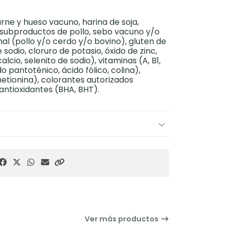
arne y hueso vacuno, harina de soja,
e subproductos de pollo, sebo vacuno y/o
mal (pollo y/o cerdo y/o bovino), gluten de
sodio, cloruro de potasio, óxido de zinc,
alcio, selenito de sodio), vitaminas (A, B1,
cido pantoténico, ácido fólico, colina),
etionina), colorantes autorizados
antioxidantes (BHA, BHT).
Ver más productos