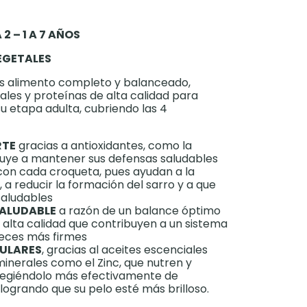
2 – 1 A 7 AÑOS
EGETALES
es alimento completo y balanceado,
ales y proteínas de alta calidad para
 etapa adulta, cubriendo las 4
RTE
gracias a antioxidantes, como la
buye a mantener sus defensas saludables
on cada croqueta, pues ayudan a la
, a reducir la formación del sarro y a que
saludables
SALUDABLE
a razón de un balance óptimo
e alta calidad que contribuyen a un sistema
heces más firmes
CULARES
, gracias al aceites escenciales
inerales como el Zinc, que nutren y
otegiéndolo más efectivamente de
logrando que su pelo esté más brilloso.