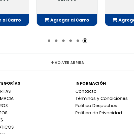
 al Carro
Agregar al Carro
Agrega
adido
Añadido
Añ
VOLVER ARRIBA
TEGORÍAS
INFORMACIÓN
ERTAS
Contacto
RMACIA
Términos y Condiciones
RROS
Política Despachos
TOS
Política de Privacidad
ES
OTICOS