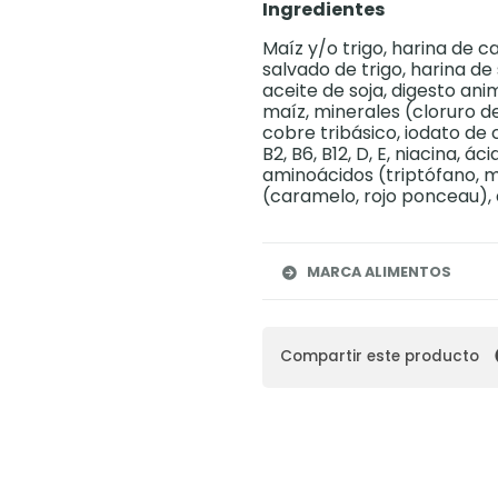
Ingredientes
Maíz y/o trigo, harina de c
salvado de trigo, harina d
aceite de soja, digesto ani
maíz, minerales (cloruro de 
cobre tribásico, iodato de c
B2, B6, B12, D, E, niacina, á
aminoácidos (triptófano, m
(caramelo, rojo ponceau), 
MARCA ALIMENTOS
Compartir este producto