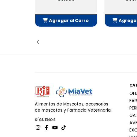
Agregar al Carro
Agregar
Añadido
Añ
CA
OF
FA
Alimentos de Mascotas, accesorios
PE
de mascotas y Farmacia Veterinaria.
GA
SÍGUENOS
AV
EX