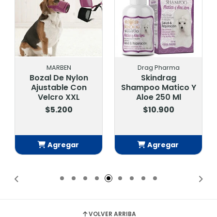
MARBEN
Drag Pharma
Bozal De Nylon
Skindrag
Ajustable Con
Shampoo Matico Y
Velcro XXL
Aloe 250 Ml
$5.200
$10.900
Agregar
Agregar
Añadido
Añadido
VOLVER ARRIBA