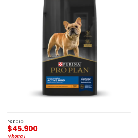
PRECIO
$45.900
¡Ahorra
!