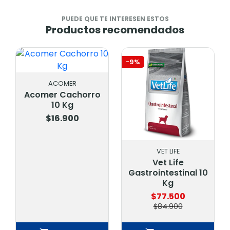
PUEDE QUE TE INTERESEN ESTOS
Productos recomendados
-9%
-23%
horro
0
VET LIFE
INABA
Vet Life
Churu Pollo 4 U 
Gastrointestinal 10
14 Gr (56 Gr)
Kg
Usd611
$77.500
$2.300
$84.900
$2.990