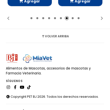
ar
Agregar
Agregar
do
Añadido
Añadido
VOLVER ARRIBA
Alimentos de Mascotas, accesorios de mascotas y
Farmacia Veterinaria.
SÍGUENOS
Copyright PET BJ 2026. Todos los derechos reservados.