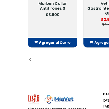
Marben Collar
Vet 
Antitirones S
Gastrointe
Gr
$3.500
$3.
$4.
Agregar al Carro
Agregar
Añadido
Añ
CA
OF
FA