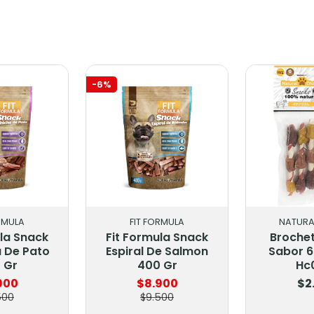
-6%
RMULA
FIT FORMULA
NATURA
ula Snack
Fit Formula Snack
Brochet
a De Pato
Espiral De Salmon
Sabor 6u
 Gr
400 Gr
Hc
900
$8.900
$2
500
$9.500