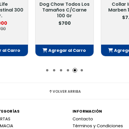
Life
Dog Chow Todos Los
Collar 
stinal 300
Tamaños C/Carne
Marben 1
.
100 Gr
$7
900
$700
700
 al Carro
Agregar al Carro
Agrega
adido
Añadido
Añ
VOLVER ARRIBA
TEGORÍAS
INFORMACIÓN
ERTAS
Contacto
RMACIA
Términos y Condiciones