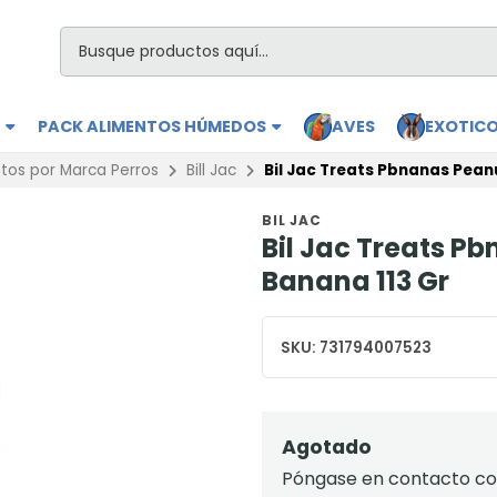
S
PACK ALIMENTOS HÚMEDOS
AVES
EXOTIC
tos por Marca Perros
Bill Jac
Bil Jac Treats Pbnanas Peanu
BIL JAC
Bil Jac Treats P
Banana 113 Gr
SKU:
731794007523
Agotado
Póngase en contacto con