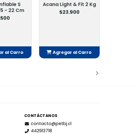
Inflable S
Acana Light & Fit 2 Kg
5 - 22 Cm
$23.900
.500
r al Carro
Agregar al Carro
adido
Añadido
CONTÁCTANOS
contacto@petbj.cl
442913718