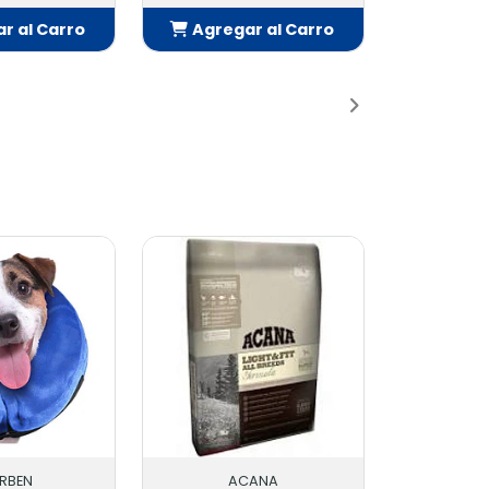
r al Carro
Agregar al Carro
adido
Añadido
RBEN
ACANA