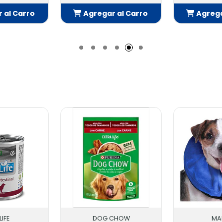
 al Carro
Agregar al Carro
Agrega
adido
Añadido
Añ
LIFE
DOG CHOW
MA