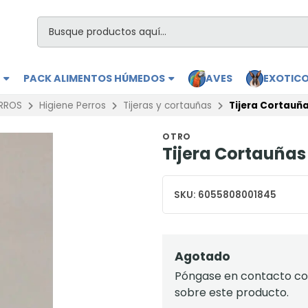
S
PACK ALIMENTOS HÚMEDOS
AVES
EXOTIC
RROS
Higiene Perros
Tijeras y cortauñas
Tijera Cortauñ
OTRO
Tijera Cortauña
SKU:
6055808001845
Agotado
Póngase en contacto con
sobre este producto.