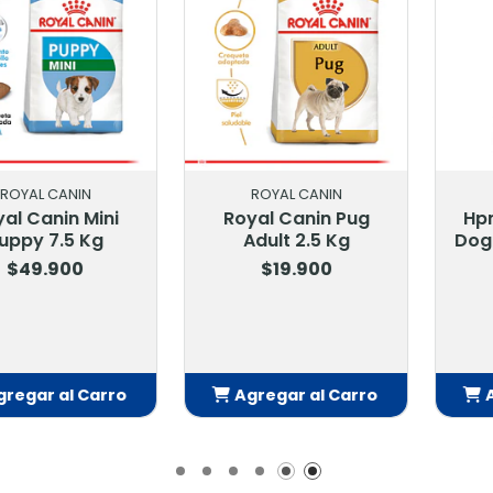
CANIN
ROYAL CANIN
VI
nin Mini
Royal Canin Pug
Hpm Virb
7.5 Kg
Adult 2.5 Kg
Dog Speci
K
.900
$19.900
$69
 al Carro
Agregar al Carro
Agrega
adido
Añadido
Añ