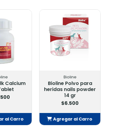
oline
Bioline
lk Calcium
Bioline Polvo para
Tablet
heridas nails powder
14 gr
.500
$6.500
r al Carro
Agregar al Carro
adido
Añadido