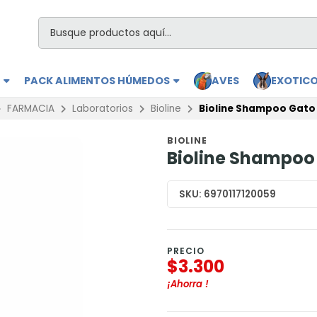
S
PACK ALIMENTOS HÚMEDOS
AVES
EXOTIC
FARMACIA
Laboratorios
Bioline
Bioline Shampoo Gato
BIOLINE
Bioline Shampoo
SKU:
6970117120059
PRECIO
$3.300
¡Ahorra
!