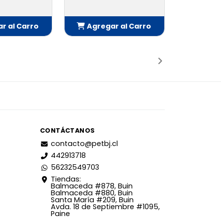
r al Carro
Agregar al Carro
adido
Añadido
CONTÁCTANOS
contacto@petbj.cl
442913718
56232549703
Tiendas:
Balmaceda #878, Buin
Balmaceda #880, Buin
Santa María #209, Buin
Avda. 18 de Septiembre #1095,
Paine