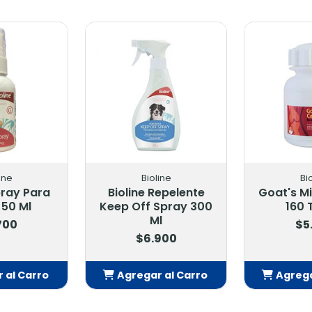
ine
Bioline
Bi
pray Para
Bioline Repelente
Goat's Mi
 50 Ml
Keep Off Spray 300
160 
Ml
700
$5
$6.900
 al Carro
Agregar al Carro
Agrega
adido
Añadido
Añ