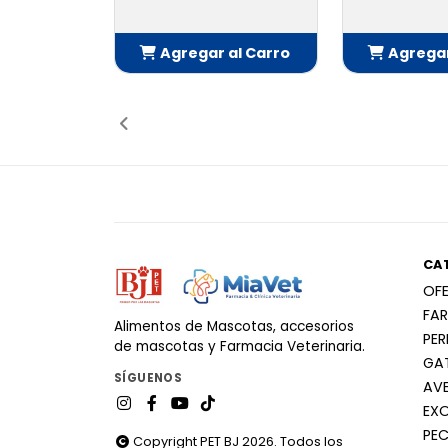
Agregar al Carro
Agregar
Añadido
Añ
CA
OF
FA
Alimentos de Mascotas, accesorios
PE
de mascotas y Farmacia Veterinaria.
GA
SÍGUENOS
AV
EX
PEC
Copyright PET BJ 2026. Todos los