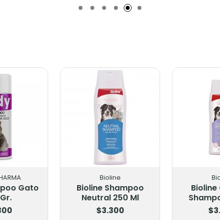
PHARMA
Bioline
Bi
mpoo Gato
Bioline Shampoo
Bioline
Gr.
Neutral 250 Ml
Shampo
300
$3.300
$3