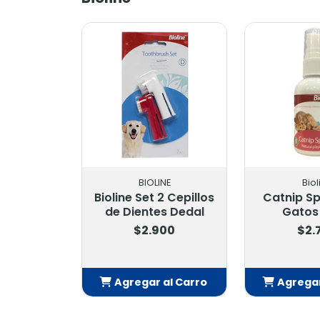
BIOLINE
Biol
Bioline Set 2 Cepillos
Catnip S
de Dientes Dedal
Gatos
$2.900
$2.
Agregar al Carro
Agregar
Añadido
Añ