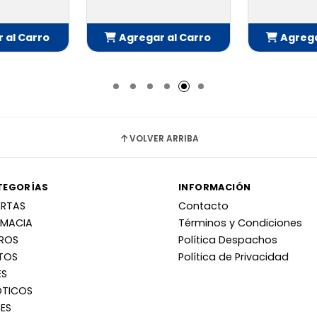
 al Carro
Agregar al Carro
Agrega
adido
Añadido
Añ
VOLVER ARRIBA
TEGORÍAS
INFORMACIÓN
ERTAS
Contacto
RMACIA
Términos y Condiciones
RROS
Política Despachos
TOS
Política de Privacidad
ES
OTICOS
ES