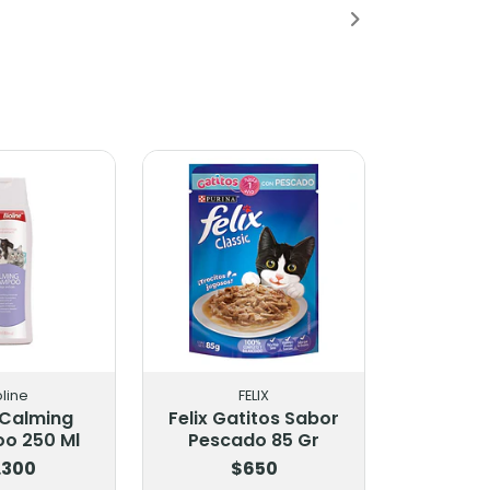
oline
FELIX
 Calming
Felix Gatitos Sabor
o 250 Ml
Pescado 85 Gr
.300
$650