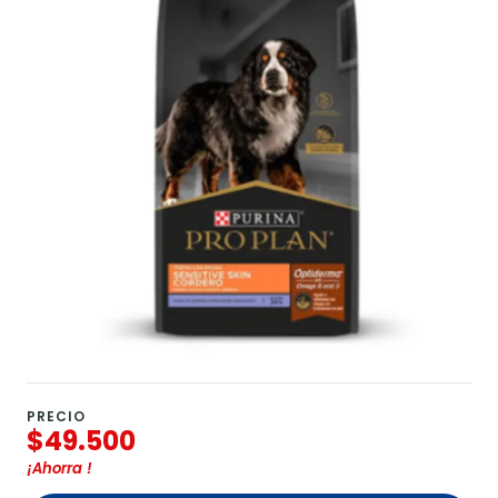
PRECIO
$49.500
¡Ahorra
!