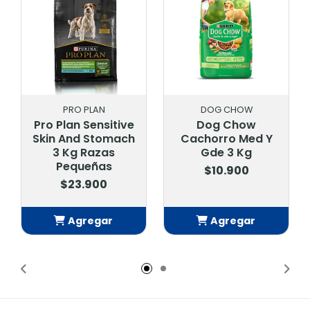
PRO PLAN
DOG CHOW
Pro Plan Sensitive
Dog Chow
Hp
Skin And Stomach
Cachorro Med Y
Dig
3 Kg Razas
Gde 3 Kg
Pequeñas
$10.900
$23.900
Agregar
Agregar
Añadido
Añadido