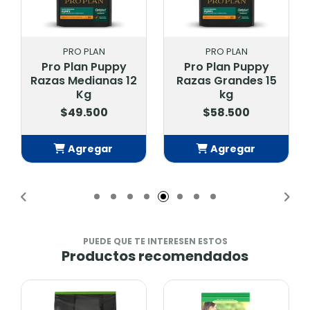
PRO PLAN
PRO PLAN
Pro Plan Puppy
Pro Plan Adult
2
Razas Grandes 15
Raza Grande 12
kg
Kg.
$58.500
$48.500
Agregar
Agregar
Añadido
Añadido
PUEDE QUE TE INTERESEN ESTOS
Productos recomendados