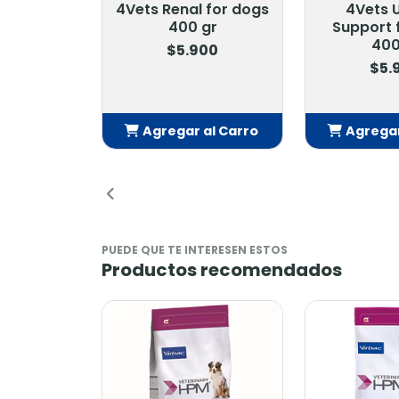
4Vets Renal for dogs
4Vets 
400 gr
Support 
400
$5.900
$5.
Agregar al Carro
Agregar
Añadido
Añ
PUEDE QUE TE INTERESEN ESTOS
Productos recomendados