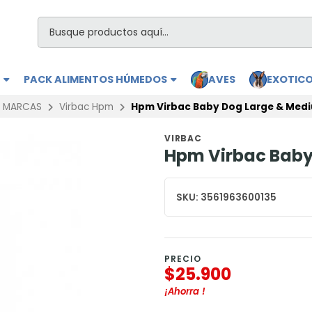
S
PACK ALIMENTOS HÚMEDOS
AVES
EXOTIC
MARCAS
Virbac Hpm
Hpm Virbac Baby Dog Large & Medi
VIRBAC
Hpm Virbac Baby
SKU:
3561963600135
PRECIO
$25.900
¡Ahorra
!