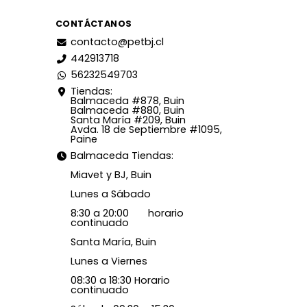
CONTÁCTANOS
contacto@petbj.cl
442913718
56232549703
Tiendas:
Balmaceda #878, Buin
Balmaceda #880, Buin
Santa María #209, Buin
Avda. 18 de Septiembre #1095,
Paine
Balmaceda Tiendas:
Miavet y BJ, Buin
Lunes a Sábado
8:30 a 20:00 horario
continuado
Santa María, Buin
Lunes a Viernes
08:30 a 18:30 Horario
continuado