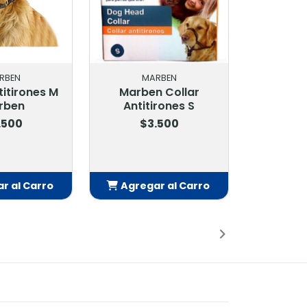
RBEN
MARBEN
titirones M
Marben Collar
rben
Antitirones S
.500
$3.500
r al Carro
Agregar al Carro
adido
Añadido