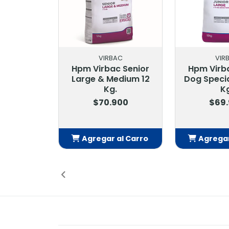
VIRBAC
VIR
Hpm Virbac Senior
Hpm Virb
Large & Medium 12
Dog Specia
Kg.
K
$70.900
$69
Agregar al Carro
Agregar
Añadido
Añ