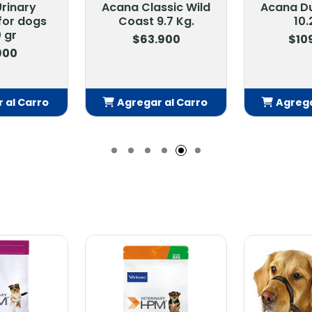
Urinary
Acana Classic Wild
Acana Du
for dogs
Coast 9.7 Kg.
10.
 gr
$63.900
$10
900
 al Carro
Agregar al Carro
Agrega
adido
Añadido
Añ