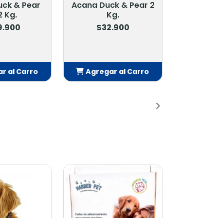
ck & Pear
Acana Duck & Pear 2
2 Kg.
Kg.
9.900
$32.900
r al Carro
Agregar al Carro
adido
Añadido