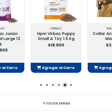
BAC
VIRBAC
MA
ac Junior
Hpm Virbac Puppy
Collar An
l Large 12
Small & Toy 1.5 Kg
Ma
g.
$18.900
$3
.900
 al Carro
Agregar al Carro
Agrega
adido
Añadido
Añ
VOLVER ARRIBA