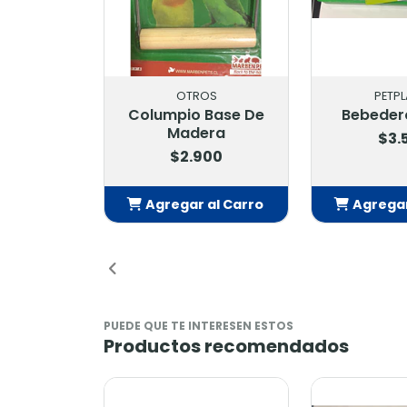
PETPLANET
OT
Bebedero 750 Ml
Peine Se
Pelo El
$3.500
$19
Agregar al Carro
Agregar
Añadido
Añ
PUEDE QUE TE INTERESEN ESTOS
Productos recomendados
-9%