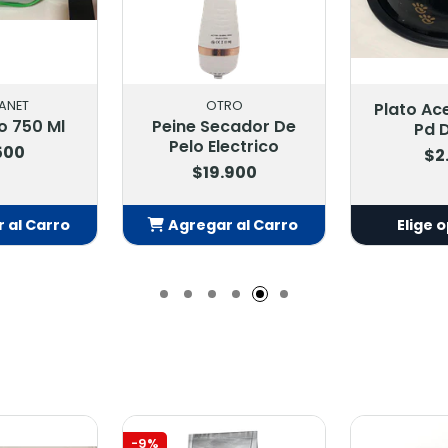
RO
Plato Acero Diseño
Plato Ac
cador De
Pd Desde
Liso KE-3
ectrico
$2.500
$2
.900
 al Carro
Elige opciones
Elige 
adido