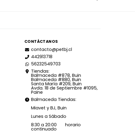
CONTÁCTANOS
contacto@petbj.cl
442913718
56232549703
Tiendas:
Balmaceda #878, Buin
Balmaceda #880, Buin
Santa María #209, Buin
Avda. 18 de Septiembre #1095,
Paine
Balmaceda Tiendas:
Miavet y BJ, Buin
Lunes a Sábado
8:30 a 20:00 horario
continuado