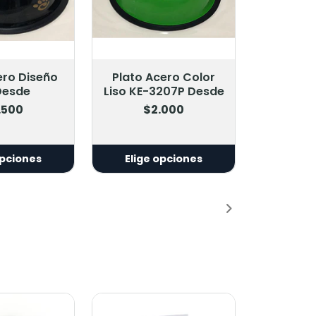
MARBEN
ero Color
Plato Control
207P Desde
Ansiedad D122
.000
$2.900
opciones
Agregar al Carro
Añadido