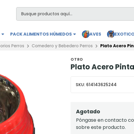
S
PACK ALIMENTOS HÚMEDOS
AVES
EXOTIC
orios Perros
Comedero y Bebedero Perros
Plato Acero Pi
OTRO
Plato Acero Pint
SKU:
614143625244
Agotado
Póngase en contacto con
sobre este producto.