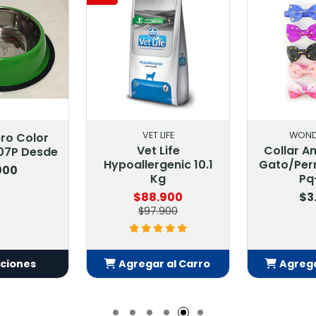
LIFE
WONDER CAT
VI
Life
Collar Antiahorque
Hpm Virb
genic 10.1
Gato/Perro Pequeño
Kidney Su
g
Pq-017
$31
.900
$3.500
900
 al Carro
Agregar al Carro
Agrega
adido
Añadido
Añ