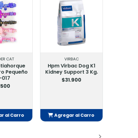
RBAC
PRO PLAN
ac Dog K1
Pro Plan Sensitive
pport 3 Kg.
Skin Salmon
Medianos Y Grandes
.900
12 Kg
$49.500
r al Carro
Agregar al Carro
adido
Añadido