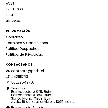
AVES
EXOTICOS
PECES
GRANOS
INFORMACIÓN
Contacto
Términos y Condiciones
Política Despachos
Política de Privacidad
CONTÁCTANOS
contacto@petbj.cl
442913718
56232549703
Tiendas:
Balmaceda #878, Buin
Balmaceda #880, Buin
Santa María #209, Buin
Avda. 18 de Septiembre #1095, Paine
Balmaceda Tiendas: