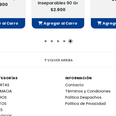
Inseparables 90 Gr
.900
$2.900
 al Carro
Agregar al Carro
Agrega
adido
Añadido
Añ
VOLVER ARRIBA
TEGORÍAS
INFORMACIÓN
ERTAS
Contacto
RMACIA
Términos y Condiciones
RROS
Política Despachos
TOS
Política de Privacidad
ES
OTICOS