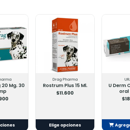
harma
Drag Pharma
UR
 20 Mg. 30
Rostrum Plus 15 Ml.
U Derm 
mp
oral
$11.600
.900
$18
pciones
Elige opciones
Agrega