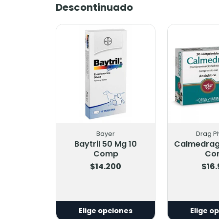
Descontinuado
Bayer
Drag P
Baytril 50 Mg 10
Calmedrag
Comp
Co
$14.200
$16
Elige opciones
Elige o