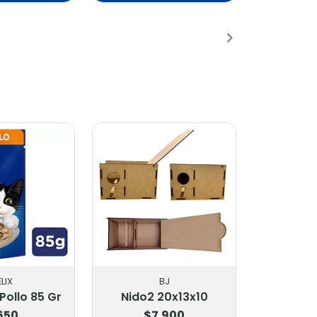
adido
Añadido
ELIX
BJ
 Pollo 85 Gr
Nido2 20x13x10
650
$7.900