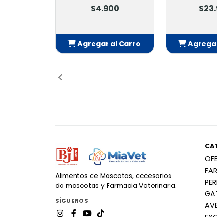
$4.900
$23
Agregar al Carro
Agregar
Añadido
Añ
CA
OF
FA
Alimentos de Mascotas, accesorios
PE
de mascotas y Farmacia Veterinaria.
GA
SÍGUENOS
AV
EX