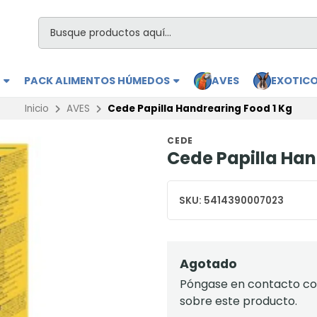
S
PACK ALIMENTOS HÚMEDOS
AVES
EXOTIC
Inicio
AVES
Cede Papilla Handrearing Food 1 Kg
CEDE
Cede Papilla Han
SKU:
5414390007023
Agotado
Póngase en contacto con
sobre este producto.