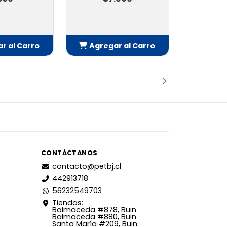
r al Carro
Agregar al Carro
adido
Añadido
CONTÁCTANOS
contacto@petbj.cl
442913718
56232549703
Tiendas:
Balmaceda #878, Buin
Balmaceda #880, Buin
Santa María #209, Buin