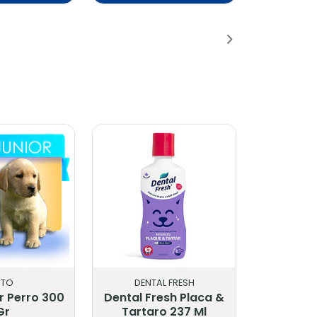
adido
Añadido
ITO
DENTAL FRESH
r Perro 300
Dental Fresh Placa &
Gr
Tartaro 237 Ml