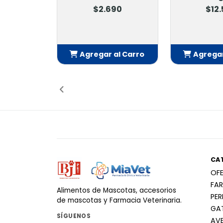
$2.690
$12
Agregar al Carro
Agregar
Añadido
Añ
CA
OF
FA
Alimentos de Mascotas, accesorios
PE
de mascotas y Farmacia Veterinaria.
GA
SÍGUENOS
AV