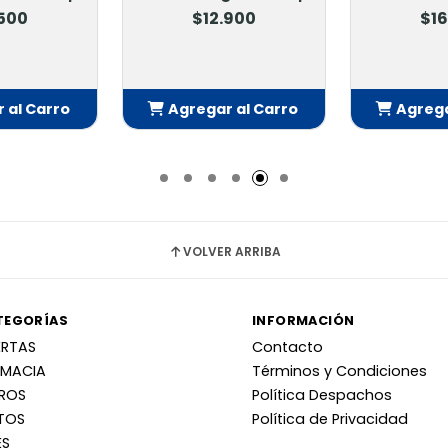
.500
$12.900
$16
 al Carro
Agregar al Carro
Agrega
adido
Añadido
Añ
VOLVER ARRIBA
TEGORÍAS
INFORMACIÓN
ERTAS
Contacto
RMACIA
Términos y Condiciones
RROS
Política Despachos
TOS
Política de Privacidad
ES