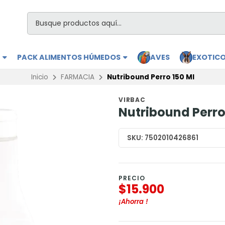
S
PACK ALIMENTOS HÚMEDOS
AVES
EXOTIC
Inicio
FARMACIA
Nutribound Perro 150 Ml
VIRBAC
Nutribound Perro
SKU:
7502010426861
PRECIO
$15.900
¡Ahorra
!