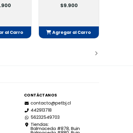
.900
$9.900
r al Carro
Agregar al Carro
adido
Añadido
CONTÁCTANOS
contacto@petbj.cl
442913718
56232549703
Tiendas:
Balmaceda #878, Buin
Balmaceda #880, Buin