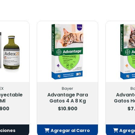
EX
Bayer
B
nyectable
Advantage Para
Advant
 Ml
Gatos 4 A 8 Kg
Gatos Ha
.900
$10.900
$7
pciones
Agregar al Carro
Agrega