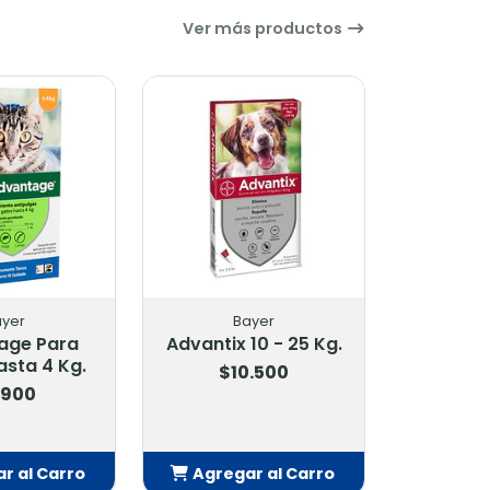
Ver más productos
ayer
Bayer
age Para
Advantix 10 - 25 Kg.
sta 4 Kg.
$10.500
.900
r al Carro
Agregar al Carro