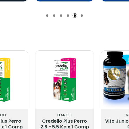
Añadido
Añ
NCO
ELANCO
V
Plus Perro
Credelio Plus Perro
Vito Junio
g x 1 Comp
2.8 - 5.5 Kg x 1 Comp