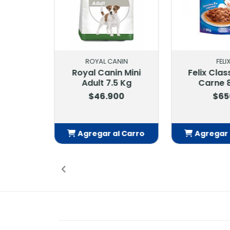
FELIX
FEL
Felix Classic Con
Felix Con P
Carne 85 Gr
$6
$650
Agregar al Carro
Agregar
Añadido
Añ