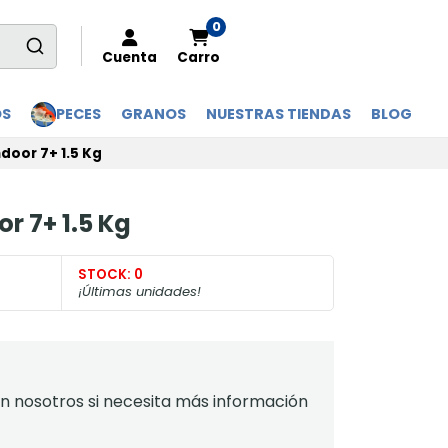
0
Cuenta
Carro
OS
PECES
GRANOS
NUESTRAS TIENDAS
BLOG
door 7+ 1.5 Kg
r 7+ 1.5 Kg
STOCK:
0
¡Últimas unidades!
 nosotros si necesita más información