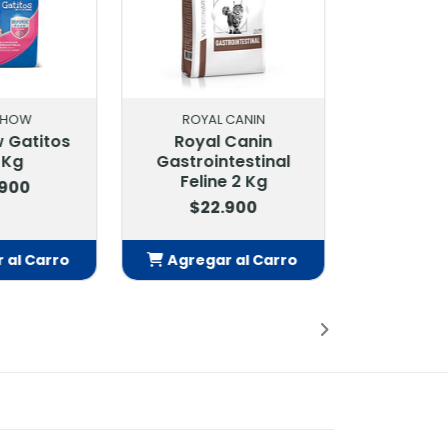
L CANIN
ROYAL CANIN
 Canin
Royal Canin Care
ntestinal
Hair & Skin 85 Gr
ne 2 Kg
$1.800
.900
r al Carro
Agregar al Carro
adido
Añadido