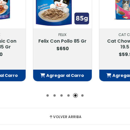
IX
CAT CHOW
ROYA
ollo 85 Gr
Cat Chow Gatitos
Royal
19.5 Kg
Gastroi
50
Feli
$59.900
$22
 al Carro
Agregar al Carro
Agrega
adido
Añadido
Añ
VOLVER ARRIBA