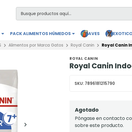
S
PACK ALIMENTOS HÚMEDOS
AVES
EXOTIC
S
Alimentos por Marca Gatos
Royal Canin
Royal Canin In
ROYAL CANIN
Royal Canin Indoo
SKU:
7896181215790
Agotado
Póngase en contacto con
sobre este producto.