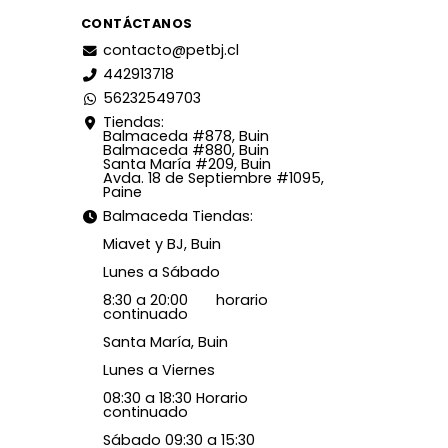
CONTÁCTANOS
contacto@petbj.cl
442913718
56232549703
Tiendas:
Balmaceda #878, Buin
Balmaceda #880, Buin
Santa María #209, Buin
Avda. 18 de Septiembre #1095,
Paine
Balmaceda Tiendas:
Miavet y BJ, Buin
Lunes a Sábado
8:30 a 20:00 horario
continuado
Santa María, Buin
Lunes a Viernes
08:30 a 18:30 Horario
continuado
Sábado 09:30 a 15:30