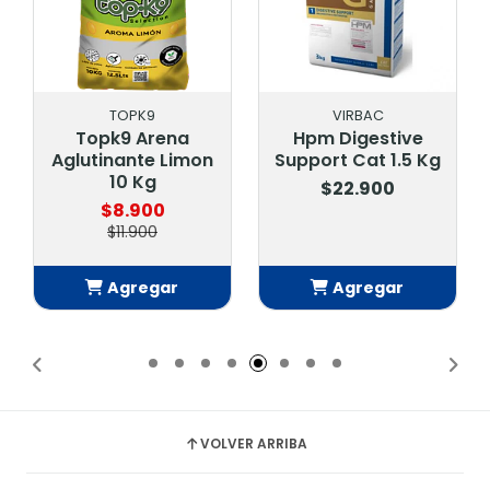
VIRBAC
Drag Pharma
Hpm Digestive
Arena Crystal
n
Support Cat 1.5 Kg
Clear Litter Pearls
3.18 Kg
$22.900
$14.900
Agregar
Agregar
Añadido
Añadido
VOLVER ARRIBA