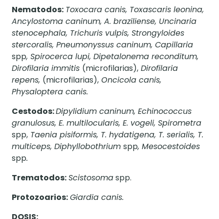
Nematodos:
Toxocara canis, Toxascaris leonina,
Ancylostoma caninum, A. braziliense, Uncinaria
stenocephala, Trichuris vulpis, Strongyloides
stercoralis, Pneumonyssus caninum, Capillaria
spp
, Spirocerca lupi, Dipetalonema reconditum,
Dirofilaria immitis
(microfilarias),
Dirofilaria
repens,
(microfilarias),
Oncicola canis,
Physaloptera canis.
Cestodos:
Dipylidium caninum, Echinococcus
granulosus, E. multilocularis, E. vogeli, Spirometra
spp,
Taenia pisiformis, T. hydatigena, T. serialis, T.
multiceps, Diphyllobothrium
spp
, Mesocestoides
spp
.
Trematodos:
Scistosoma
spp.
Protozoarios:
Giardia canis.
DOSIS: