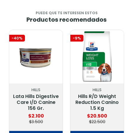
PUEDE QUE TE INTERESEN ESTOS
Productos recomendados
-40%
-9%
HILLS
HILLS
Lata Hills Digestive
Hills R/D Weight
Care I/D Canine
Reduction Canino
156 Gr.
1.5 Kg
$2.100
$20.500
$3.500
$22.500