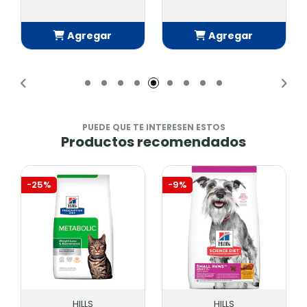
gar
Agregar
Agregar
ido
Añadido
Añadido
PUEDE QUE TE INTERESEN ESTOS
Productos recomendados
-25%
-9%
HILLS
HILLS