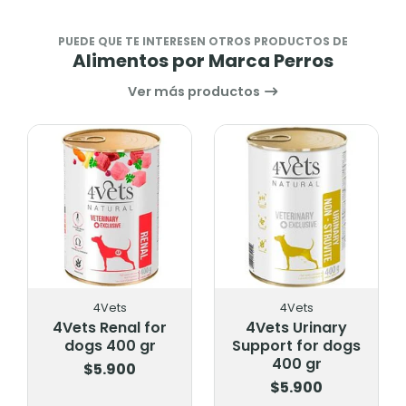
PUEDE QUE TE INTERESEN OTROS PRODUCTOS DE
Alimentos por Marca Perros
Ver más productos
s
4Vets
ACANA
al for
4Vets Urinary
Acana Classic W
0 gr
Support for dogs
Coast 9.7 Kg
400 gr
00
$63.900
$5.900