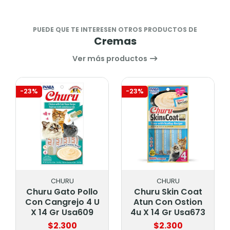
PUEDE QUE TE INTERESEN OTROS PRODUCTOS DE
Cremas
Ver más productos
-23%
-34%
CHURU
INABA
llo
Churu Skin Coat
Churu Gato
 4 U
Atun Con Ostion
Variedades De
09
4u X 14 Gr Usa673
Atun 20 Unid
$2.300
$8.500