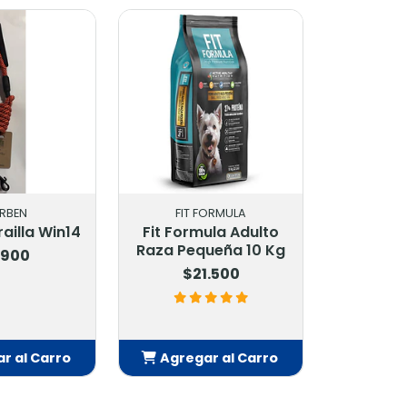
RBEN
FIT FORMULA
ailla Win14
Fit Formula Adulto
Raza Pequeña 10 Kg
.900
$21.500
r al Carro
Agregar al Carro
adido
Añadido