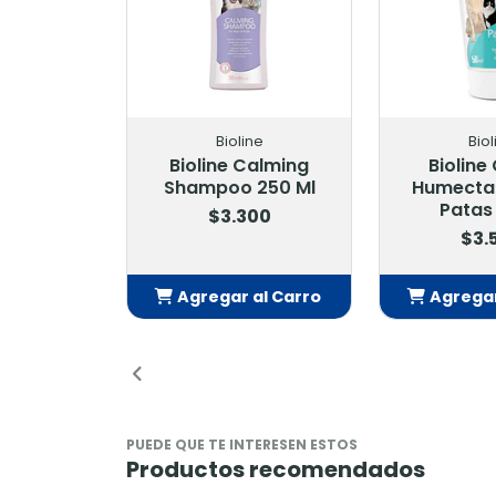
Bioline
Biol
Bioline Calming
Biolin
Shampoo 250 Ml
Humecta
Patas
$3.300
$3.
Agregar al Carro
Agregar
Añadido
Añ
PUEDE QUE TE INTERESEN ESTOS
Productos recomendados