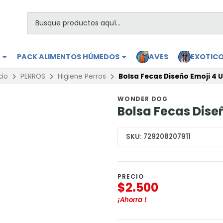
S
PACK ALIMENTOS HÚMEDOS
AVES
EXOTIC
cio
PERROS
Higiene Perros
Bolsa Fecas Diseño Emoji 4 
WONDER DOG
Bolsa Fecas Dise
SKU:
729208207911
PRECIO
$2.500
¡Ahorra
!