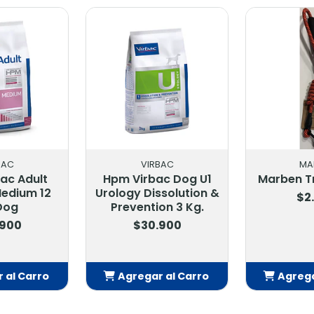
BAC
VIRBAC
MA
ac Adult
Hpm Virbac Dog U1
Marben Tr
Medium 12
Urology Dissolution &
$2
Dog
Prevention 3 Kg.
.900
$30.900
 al Carro
Agregar al Carro
Agrega
adido
Añadido
Añ