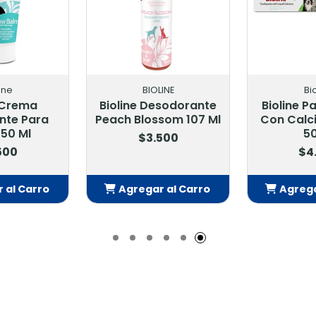
ine
BIOLINE
Bi
e Crema
Bioline Desodorante
Bioline P
nte Para
Peach Blossom 107 Ml
Con Calci
 50 Ml
50
$3.500
500
$4
 al Carro
Agregar al Carro
Agrega
adido
Añadido
Añ