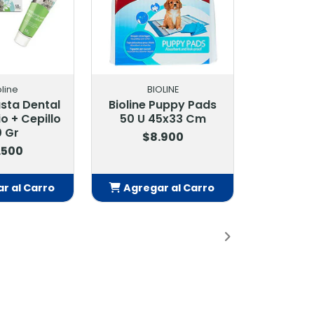
oline
BIOLINE
asta Dental
Bioline Puppy Pads
o + Cepillo
50 U 45x33 Cm
 Gr
$8.900
.500
r al Carro
Agregar al Carro
adido
Añadido