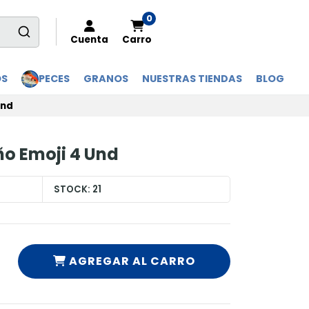
0
Cuenta
Carro
OS
PECES
GRANOS
NUESTRAS TIENDAS
BLOG
Und
ño Emoji 4 Und
STOCK:
21
AGREGAR AL CARRO