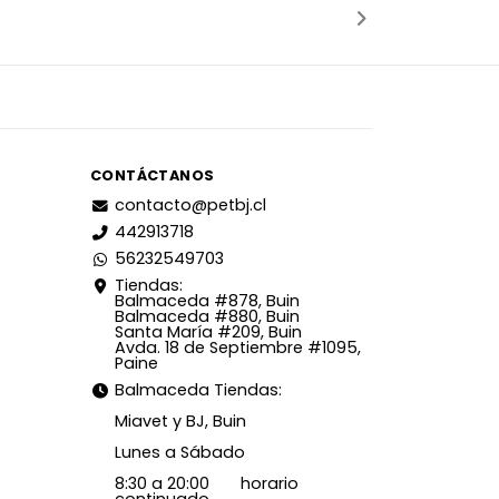
CONTÁCTANOS
contacto@petbj.cl
442913718
56232549703
Tiendas:
Balmaceda #878, Buin
Balmaceda #880, Buin
Santa María #209, Buin
Avda. 18 de Septiembre #1095,
Paine
Balmaceda Tiendas:
Miavet y BJ, Buin
Lunes a Sábado
8:30 a 20:00 horario