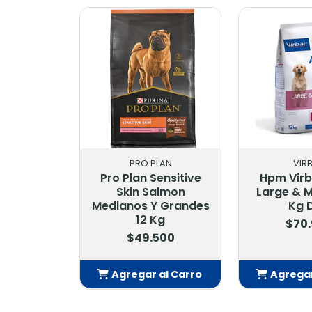
PRO PLAN
VIR
Pro Plan Sensitive
Hpm Virb
Skin Salmon
Large & 
Medianos Y Grandes
Kg 
12 Kg
$70
$49.500
Agregar al Carro
Agregar
Añadido
Añ