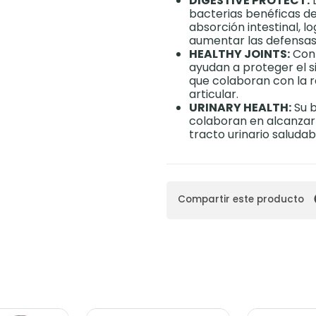
DIGESTIVE PROTECT:
L
bacterias benéficas del
absorción intestinal, l
aumentar las defensas
HEALTHY JOINTS:
Con 
ayudan a proteger el s
que colaboran con la r
articular.
URINARY HEALTH:
Su b
colaboran en alcanzar
tracto urinario saludab
Compartir este producto