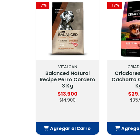
-7%
-17%
VITALCAN
CRIADORES
Balanced Natural
Criadores High Pro
Recipe Perro Cordero
Cachorro Cordero 15
3 Kg
Kg
$13.900
$29.900
$14.900
$35.900
Agregar al Carro
Agregar al Carro