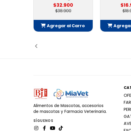
$32.900
$16
$38.900
$18.
Agregar al Carro
Agregar
Añadido
Añ
CA
OF
FA
Alimentos de Mascotas, accesorios
PE
de mascotas y Farmacia Veterinaria.
GA
SÍGUENOS
AV
EX