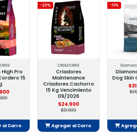
-22%
-11%
CRIADORES
Diamond Naturals
Criadores
Diamond Naturals
Maintenance
Dog Skin Coat 7.5 Kg
Criadores Cachorro
$31.900
15 Kg Vencimiento
$35.900
09/2026
$24.900
$31.900
Agregar al Carro
Agregar al Carro