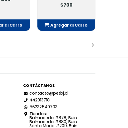
$700
r al Carro
Agregar al Carro
adido
Añadido
CONTÁCTANOS
contacto@petbj.cl
442913718
56232549703
Tiendas:
Balmaceda #878, Buin
Balmaceda #880, Buin
Santa María #209, Buin