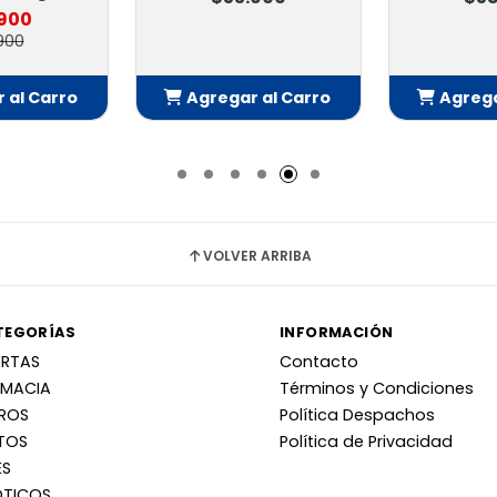
.900
900
 al Carro
Agregar al Carro
Agrega
adido
Añadido
Añ
VOLVER ARRIBA
TEGORÍAS
INFORMACIÓN
ERTAS
Contacto
RMACIA
Términos y Condiciones
RROS
Política Despachos
TOS
Política de Privacidad
ES
OTICOS