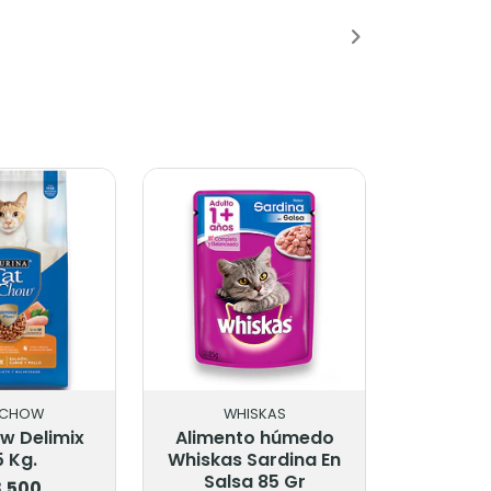
Añadido
Añadido
 CHOW
WHISKAS
w Delimix
Alimento húmedo
5 Kg.
Whiskas Sardina En
Salsa 85 Gr
.500