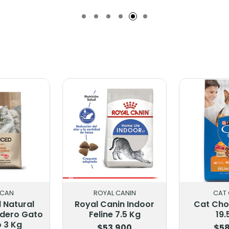
Añadido
Añadido
LCAN
ROYAL CANIN
CAT
 Natural
Royal Canin Indoor
Cat Cho
rdero Gato
Feline 7.5 Kg
19.
o 3 Kg
$53.900
$58