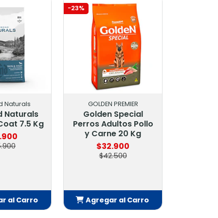
-23%
GOLDEN PREMIER
JOSERA
Golden Special
Josera Daily Cat 10
Perros Adultos Pollo
Kg
y Carne 20 Kg
$59.900
$32.900
$42.500
Agregar al Carro
Agregar al Carro