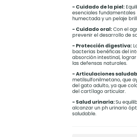
- Cuidado de la piel:
Equil
esenciales fundamentales 
humectada y un pelaje bril
- Cuidado oral:
Con el ag
prevenir el desarrollo de s
- Protección digestiva:
Lo
bacterias benéficas del int
absorción intestinal, logr
las defensas naturales.
- Articulaciones saludab
metilsulfonilmetano, que a
del gato adulto, ya que co
del cartílago articular.
- Salud urinaria:
Su equil
alcanzar un ph urinario óp
saludable.