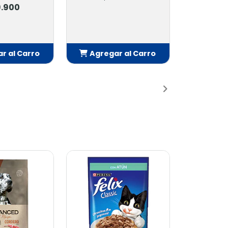
.900
r al Carro
Agregar al Carro
adido
Añadido