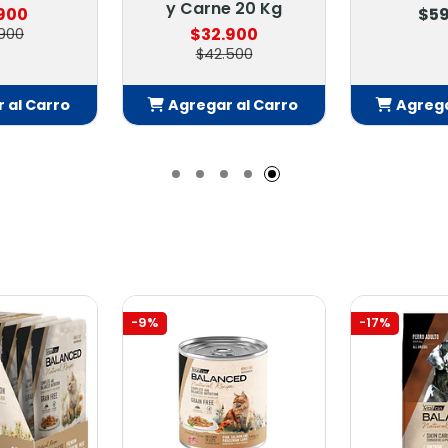
y Carne 20 Kg
.900
$59
$32.900
900
$42.500
 al Carro
Agregar al Carro
Agrega
adido
Añadido
Añ
-9%
-17%