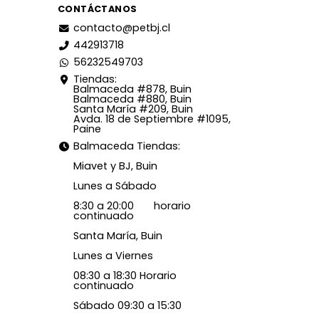
CONTÁCTANOS
contacto@petbj.cl
442913718
56232549703
Tiendas:
Balmaceda #878, Buin
Balmaceda #880, Buin
Santa María #209, Buin
Avda. 18 de Septiembre #1095,
Paine
Balmaceda Tiendas:
Miavet y BJ, Buin
Lunes a Sábado
8:30 a 20:00 horario
continuado
Santa María, Buin
Lunes a Viernes
08:30 a 18:30 Horario
continuado
Sábado 09:30 a 15:30