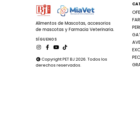
CA
OF
FA
Alimentos de Mascotas, accesorios
PE
de mascotas y Farmacia Veterinaria.
GA
SÍGUENOS
AV
EX
PEC
Copyright PET BJ 2026. Todos los
GR
derechos reservados.