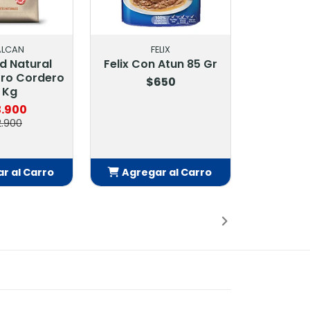
ALCAN
FELIX
d Natural
Felix Con Atun 85 Gr
rro Cordero
$650
 Kg
.900
.900
r al Carro
Agregar al Carro
adido
Añadido