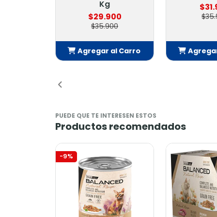
Kg
$31
$29.900
$35.
$35.900
Agregar al Carro
Agregar
Añadido
Añ
PUEDE QUE TE INTERESEN ESTOS
Productos recomendados
-9%