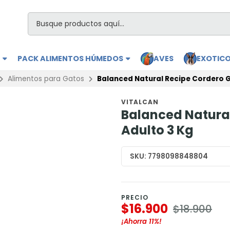
S
PACK ALIMENTOS HÚMEDOS
AVES
EXOTIC
Alimentos para Gatos
Balanced Natural Recipe Cordero G
VITALCAN
Balanced Natura
Adulto 3 Kg
SKU:
7798098848804
PRECIO
$16.900
$18.900
¡Ahorra
11%
!