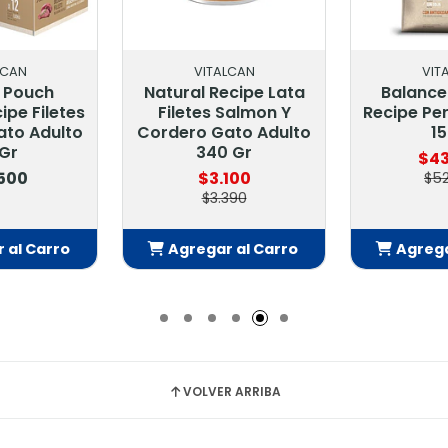
LCAN
VITALCAN
VIT
2 Pouch
Natural Recipe Lata
Balance
ipe Filetes
Filetes Salmon Y
Recipe Pe
ato Adulto
Cordero Gato Adulto
15
 Gr
340 Gr
$43
.500
$3.100
$52
$3.390
 al Carro
Agregar al Carro
Agrega
adido
Añadido
Añ
VOLVER ARRIBA