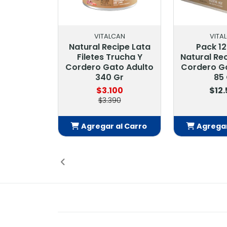
VITALCAN
VITA
Natural Recipe Lata
Pack 1
Filetes Trucha Y
Natural Rec
Cordero Gato Adulto
Cordero G
340 Gr
85
$3.100
$12
$3.390
Agregar al Carro
Agregar
Añadido
Añ