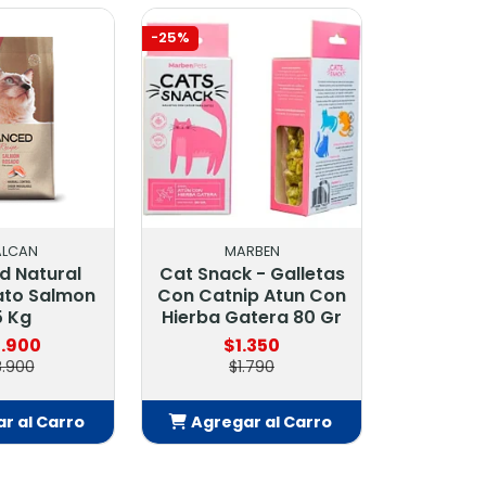
-25%
ALCAN
MARBEN
d Natural
Cat Snack - Galletas
ato Salmon
Con Catnip Atun Con
5 Kg
Hierba Gatera 80 Gr
.900
$1.350
8.900
$1.790
r al Carro
Agregar al Carro
adido
Añadido