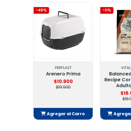
-45%
-11%
FERPLAST
VITA
Arenero Prima
Balanced
Recipe Co
$10.900
Adult
$19.900
$16
$18.
Agregar al Carro
Agregar
Añadido
Añ