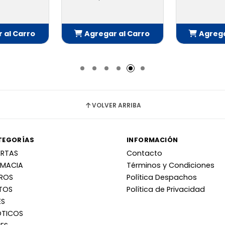
 al Carro
Agregar al Carro
Agrega
adido
Añadido
Añ
VOLVER ARRIBA
TEGORÍAS
INFORMACIÓN
ERTAS
Contacto
RMACIA
Términos y Condiciones
RROS
Política Despachos
TOS
Política de Privacidad
ES
OTICOS