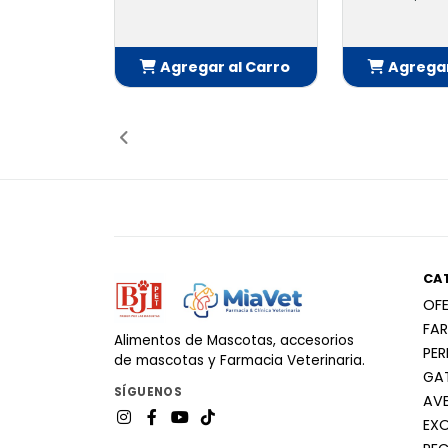
Agregar al Carro
Agregar
Añadido
Añ
CA
OF
FA
Alimentos de Mascotas, accesorios
PE
de mascotas y Farmacia Veterinaria.
GA
SÍGUENOS
AV
EX