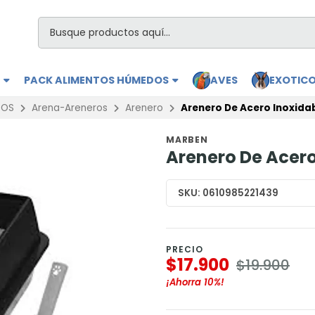
S
PACK ALIMENTOS HÚMEDOS
AVES
EXOTIC
TOS
Arena-Areneros
Arenero
Arenero De Acero Inoxida
MARBEN
Arenero De Acero
SKU:
0610985221439
PRECIO
$17.900
$19.900
¡Ahorra
10%
!