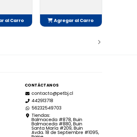
r al Carro
Agregar al Carro
adido
Añadido
CONTÁCTANOS
contacto@petbj.cl
442913718
56232549703
Tiendas:
Balmaceda #878, Buin
Balmaceda #880, Buin
Santa María #209, Buin
Avda. 18 de Septiembre #1095,
Paine