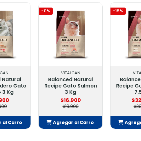
-11%
-15%
LCAN
VITALCAN
VIT
 Natural
Balanced Natural
Balance
rdero Gato
Recipe Gato Salmon
Recipe G
o 3 Kg
3 Kg
7.
.900
$16.900
$32
900
$18.900
$3
 al Carro
Agregar al Carro
Agrega
adido
Añadido
Añ