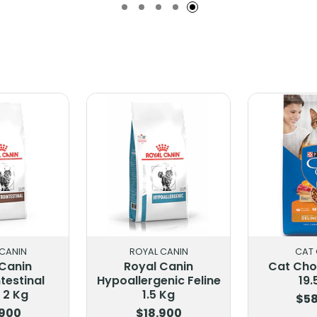
CANIN
ROYAL CANIN
CAT
 Canin
Royal Canin
Cat Cho
testinal
Hypoallergenic Feline
19.
 2 Kg
1.5 Kg
$58
.900
$18.900