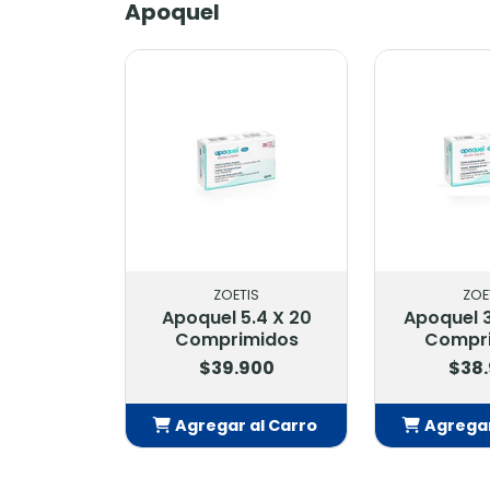
Apoquel
ZOETIS
ZOE
Apoquel 5.4 X 20
Apoquel 
Comprimidos
Compr
$39.900
$38
Agregar al Carro
Agregar
Añadido
Añ