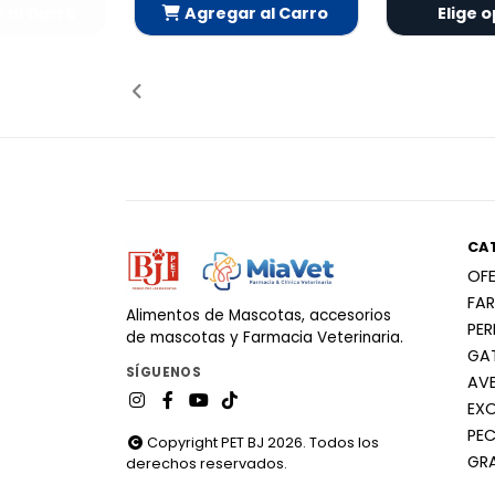
Agregar al Carro
Elige o
Añadido
CA
OF
FA
Alimentos de Mascotas, accesorios
PE
de mascotas y Farmacia Veterinaria.
GA
SÍGUENOS
AV
EX
PEC
Copyright PET BJ 2026. Todos los
GR
derechos reservados.