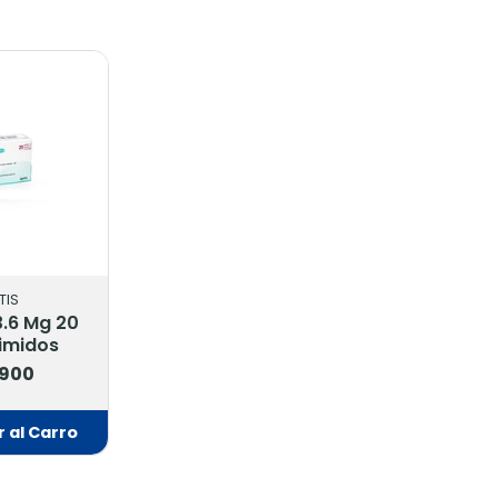
TIS
3.6 Mg 20
imidos
.900
 al Carro
adido