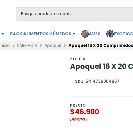
S
PACK ALIMENTOS HÚMEDOS
AVES
EXOTIC
Inicio
FARMACIA
Apoquel
Apoquel 16 X 20 Comprimido
ZOETIS
Apoquel 16 X 20
SKU:
5414736054667
PRECIO
$46.900
¡Ahorra
!