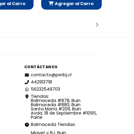
r al Carro
Agregar al Carro
adido
Añadido
CONTÁCTANOS
contacto@petbj.cl
442913718
56232549703
Tiendas:
Balmaceda #878, Buin
Balmaceda #880, Buin
Santa María #209, Buin
Avda. 18 de Septiembre #1095,
Paine
Balmaceda Tiendas:
Miavet y BJ, Buin