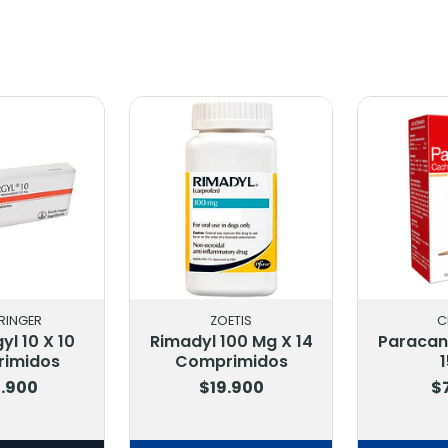
INGER
ZOETIS
CH
l 10 X 10
Rimadyl 100 Mg X 14
Paracan 
imidos
Comprimidos
1
.900
$19.900
$7