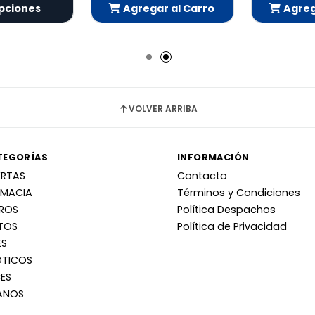
pciones
Agregar al Carro
Agrega
Añadido
Añ
VOLVER ARRIBA
TEGORÍAS
INFORMACIÓN
ERTAS
Contacto
RMACIA
Términos y Condiciones
RROS
Política Despachos
TOS
Política de Privacidad
ES
OTICOS
ES
ANOS