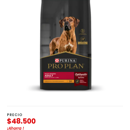
PRECIO
$48.500
¡Ahorra
!