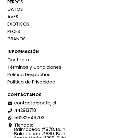
PERROS
GATOS
AVES
EXOTICOS
PECES
GRANOS
INFORMACIÓN
Contacto
Términos y Condiciones
Política Despachos
Política de Privacidad
CONTÁCTANOS
contacto@petbj.cl
442913718
56232549703
Tiendas:
Balmaceda #878, Buin
Balmaceda #880, Buin
Santa María #209, Buin