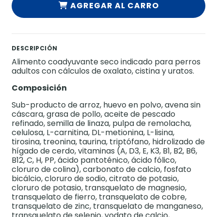
AGREGAR AL CARRO
DESCRIPCIÓN
Alimento coadyuvante seco indicado para perros
adultos con cálculos de oxalato, cistina y uratos.
Composición
Sub-producto de arroz, huevo en polvo, avena sin
cáscara, grasa de pollo, aceite de pescado
refinado, semilla de linaza, pulpa de remolacha,
celulosa, L-carnitina, DL-metionina, L-lisina,
tirosina, treonina, taurina, triptófano, hidrolizado de
hígado de cerdo, vitaminas (A, D3, E, K3, B1, B2, B6,
B12, C, H, PP, ácido pantoténico, ácido fólico,
cloruro de colina), carbonato de calcio, fosfato
bicálcio, cloruro de sodio, citrato de potasio,
cloruro de potasio, transquelato de magnesio,
transquelato de fierro, transquelato de cobre,
transquelato de zinc, transquelato de manganeso,
transquelato de selenio, yodato de calcio,