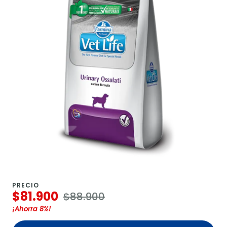
PRECIO
$81.900
$88.900
¡Ahorra
8%
!